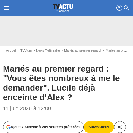
profil
menu
search
Accueil
TV Actu
News Télérealité
Mariés au premier regard
Mariés au premier regard : "Vous êtes nombreux à me le demander", Lucile déjà enceinte d’Alex ?
Mariés au premier regard :
"Vous êtes nombreux à me le
demander", Lucile déjà
enceinte d’Alex ?
11 juin 2026 à 12:00
Ajoutez Allociné à vos sources préférées
Suivez-nous
Partag