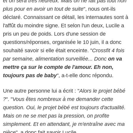
et on sera très heureux. Mais on ne fait pas tout non
plus pour en avoir un tout de suite
", nous ont-ils
déclaré. Connaissant ce détail, les internautes sont à
l'affût du moindre signe. Et selon l'un deux, Lucile a
pris un peu de poids. Lors d'une session de
questions/réponses, organisée le 10 juin, il a donc
souhaité savoir si elle était enceinte. "
Crossfit 4 fois
par semaine, alimentation surveillée... Donc
on va
mettre ça sur le compte de l'amour. Eh non,
toujours pas de baby
", a-t-elle donc répondu.
Une autre personne lui a écrit : "
Alors le projet bébé
?
". "
Vous êtes nombreux à me demander cette
question. Oui, le projet bébé est toujours d'actualité.
Mais on ne se met pas la pression, on profite
simplement. Et en attendant, je m'entraîne avec ma
nièce
", a donc fait savoir Lucile.