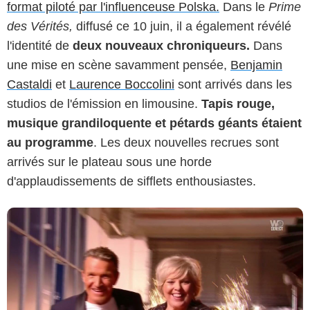
format piloté par l'influenceuse Polska.
Dans le
Prime
des Vérités,
diffusé ce 10 juin, il a également révélé
l'identité de
deux nouveaux chroniqueurs.
Dans
Capture d'écran W9 / TBT9
une mise en scène savamment pensée,
Benjamin
Castaldi
et
Laurence Boccolini
sont arrivés dans les
studios de l'émission en limousine.
Tapis rouge,
musique grandiloquente et pétards géants étaient
au programme
. Les deux nouvelles recrues sont
arrivés sur le plateau sous une horde
d'applaudissements de sifflets enthousiastes.