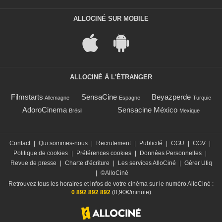
ALLOCINÉ SUR MOBILE
ALLOCINÉ À L'ÉTRANGER
Filmstarts
SensaCine
Beyazperde
Allemagne
Espagne
Turquie
AdoroCinema
Sensacine México
Brésil
Mexique
Contact
|
Qui sommes-nous
|
Recrutement
|
Publicité
|
CGU
|
CGV
|
Politique de cookies
|
Préférences cookies
|
Données Personnelles
|
Revue de presse
|
Charte d'écriture
|
Les services AlloCiné
|
Gérer Utiq
|
©AlloCiné
Retrouvez tous les horaires et infos de votre cinéma sur le numéro AlloCiné :
0 892 892 892
(0,90€/minute)