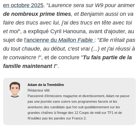
en octobre 2025
. "
Laurence sera sur W9 pour animer
de nombreux prime times
, et Benjamin aussi on va
faire des trucs avec lui, j'ai des trucs en tête avec toi
et moi
", a expliqué Cyril Hanouna, avant d'ajouter, au
sujet de
l'ancienne du
Maillon Faible
: "
Elle n'était pas
du tout chaude, au début, c'est vrai (...) et j'ai réussi à
te convaincre !
", et de conclure "
Tu fais partie de la
famille maintenant !
".
Adam de la Tremblière
Rédacteur télé
Passionné d’émissions magazine et divertissement, Adam ne passe
pas une journée sans suivre ses programmes favoris et les
aventures des candidats que l’on suit quotidiennement sur les
grandes chaînes à l’image des 12 Coups de midi sur TF1 et de
N’oubliez pas les paroles sur France 2.