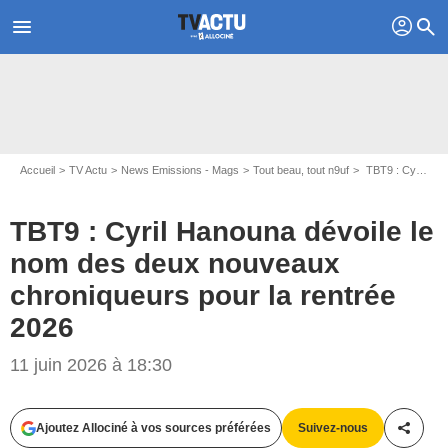
profil
menu
search
Accueil
TV Actu
News Emissions - Mags
Tout beau, tout n9uf
TBT9 : Cyril Hanouna dévoile le nom des deux nouveaux chroniqueurs pour la rentrée 2026
TBT9 : Cyril Hanouna dévoile le
nom des deux nouveaux
chroniqueurs pour la rentrée
2026
11 juin 2026 à 18:30
Ajoutez Allociné à vos sources préférées
Suivez-nous
Partag