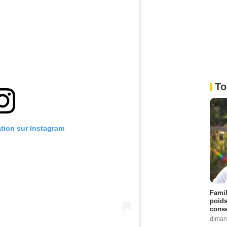
To
ation sur Instagram
Famil
poids
conse
diman