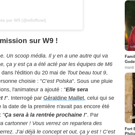
gée par W9 (@w9officiel)
mission sur W9 !
e. Un scoop média. Il y en a une autre qui va
Famil
Godet
e, ça y est ça a été acté par les équipes de M6
mardi
 dans l'édition du 20 mai de
Tout beau tout 9
,
ersonne choisie : "
C’est Polska
". Sous une pluie
ons, l'animateur a ajouté : "
Elle sera
t !
". Interrogé par
Géraldine Maillet
, celui qui se
 la date de la première n'avait pas encore été
 "
Ça
sera à la rentrée prochaine !
”. Par
a cartonner ! Vous verrez on reparlera des
Fort 
rez. J’ai déjà le concept et out, ça y est ! C’est
Phili