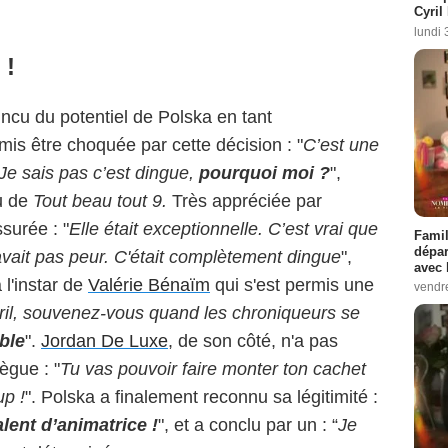
Cyril
lundi 
 !
ncu du potentiel de Polska en tant
mis être choquée par cette décision : "
C’est une
) Je sais pas c’est dingue,
pourquoi moi ?
",
au de
Tout beau tout 9.
Très appréciée par
ssurée : "
Elle était exceptionnelle. C’est vrai que
Famil
dépar
’avait pas peur. C'était complètement dingue
",
avec 
 l'instar de
Valérie Bénaïm
qui s'est permis une
vendre
ril, souvenez-vous quand les chroniqueurs se
able
".
Jordan De Luxe
, de son côté, n'a pas
ègue : "
Tu vas pouvoir faire monter ton cachet
up !
". Polska a finalement reconnu sa légitimité :
lent d’animatrice !
", et a conclu par un : “
Je