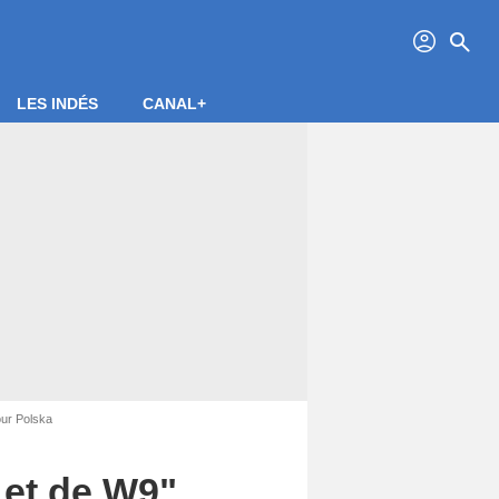
profil
search
LES INDÉS
CANAL+
our Polska
 et de W9",