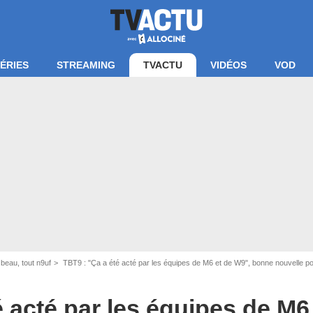
ÉRIES
STREAMING
TVACTU
VIDÉOS
VOD
 beau, tout n9uf
TBT9 : "Ça a été acté par les équipes de M6 et de W9", bonne nouvelle p
é acté par les équipes de M6