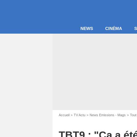
NEWS
CINÉMA
S
Accueil
TV Actu
News Emissions - Mags
Tout
TBT9 : "Ça a ét