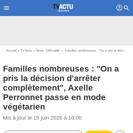
profil
menu
search
Accueil
TV Actu
News Télérealité
Familles nombreuses : "On a pris la décision d'arrêter complètement", Axelle Perronnet passe en mode végétarien
Familles nombreuses : "On a
pris la décision d'arrêter
complètement", Axelle
Perronnet passe en mode
végétarien
Mis à jour le 15 juin 2026 à 16:00