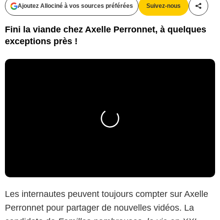
Ajoutez Allociné à vos sources préférées
Suivez-nous
Partag
Fini la viande chez Axelle Perronnet, à quelques
exceptions près !
Les internautes peuvent toujours compter sur Axelle
Perronnet pour partager de nouvelles vidéos. La