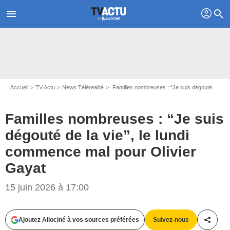
profil
menu
search
Accueil
TV Actu
News Télérealité
Familles nombreuses : “Je suis dégouté de la vie”, le lundi commence mal pour Olivier Gayat
Familles nombreuses : “Je suis
dégouté de la vie”, le lundi
commence mal pour Olivier
Gayat
15 juin 2026 à 17:00
Ajoutez Allociné à vos sources préférées
Suivez-nous
Partag