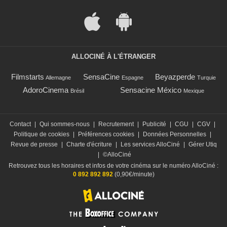
ALLOCINÉ À L'ÉTRANGER
Filmstarts
SensaCine
Beyazperde
Allemagne
Espagne
Turquie
AdoroCinema
Sensacine México
Brésil
Mexique
Contact
|
Qui sommes-nous
|
Recrutement
|
Publicité
|
CGU
|
CGV
|
Politique de cookies
|
Préférences cookies
|
Données Personnelles
|
Revue de presse
|
Charte d'écriture
|
Les services AlloCiné
|
Gérer Utiq
|
©AlloCiné
Retrouvez tous les horaires et infos de votre cinéma sur le numéro AlloCiné :
0 892 892 892
(0,90€/minute)