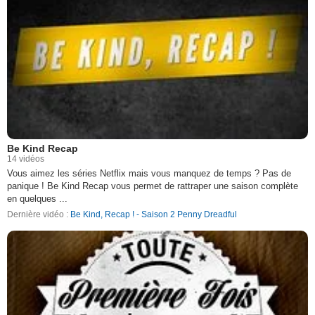
Be Kind Recap
14 vidéos
Vous aimez les séries Netflix mais vous manquez de temps ? Pas de
panique ! Be Kind Recap vous permet de rattraper une saison complète
en quelques ...
Dernière vidéo :
Be Kind, Recap ! - Saison 2 Penny Dreadful