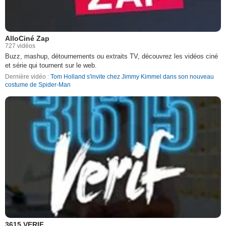
AlloCiné Zap
727 vidéos
Buzz, mashup, détournements ou extraits TV, découvrez les vidéos ciné
et série qui tournent sur le web.
Dernière vidéo :
Tom Holland s'invite chez Jimmy Kimmel dans son nouveau
costume de Spider-Man
3615 VERIF