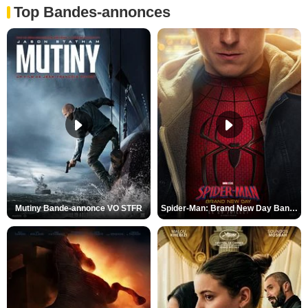
Top Bandes-annonces
Mutiny Bande-annonce VO STFR
Spider-Man: Brand New Day Bande-annonce VO STFR