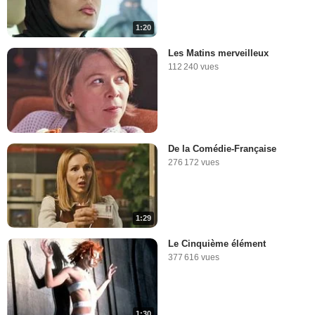
1:20
Les Matins merveilleux
112 240 vues
De la Comédie-Française
276 172 vues
1:29
Le Cinquième élément
377 616 vues
1:30