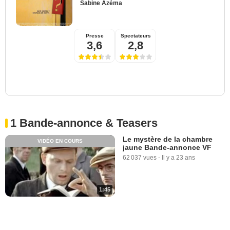
Sabine Azéma
Presse
Spectateurs
3,6
2,8
1 Bande-annonce & Teasers
Le mystère de la chambre
VIDÉO EN COURS
jaune Bande-annonce VF
62 037 vues
-
Il y a 23 ans
1:45