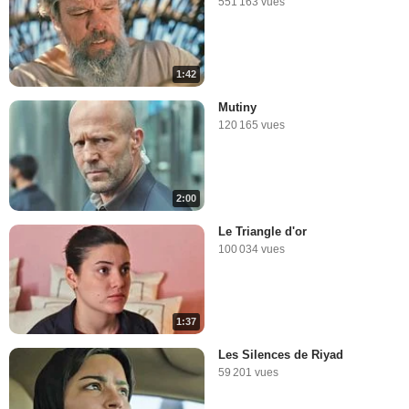
551 163 vues
1:42
Mutiny
120 165 vues
2:00
Le Triangle d'or
100 034 vues
1:37
Les Silences de Riyad
59 201 vues