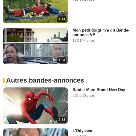
1:41
Mon petit doigt m'a dit Bande-
annonce VF
133 194 vues
1:34
Autres bandes-annonces
Spider-Man: Brand New Day
261 260 vues
2:33
L'Odyssée