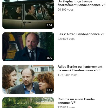
Un éléphant, ça trompe
énormément Bande-annonce VF
66 809 vues
2:34
Les 2 Alfred Bande-annonce VF
229 576 vues
1:36
Adieu Berthe ou l'enterrement
de mémé Bande-annonce VF
1 267 485 vues
1:29
Comme un avion Bande-
annonce VF
725 872 vues