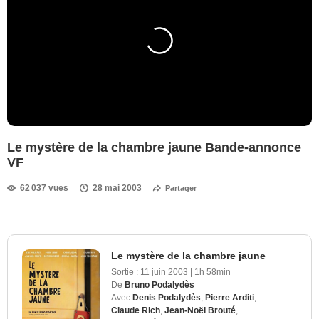
Le mystère de la chambre jaune Bande-annonce
VF
62 037 vues
28 mai 2003
Partager
Le mystère de la chambre jaune
Sortie :
11 juin 2003
|
1h 58min
De
Bruno Podalydès
Avec
Denis Podalydès
,
Pierre Arditi
,
Claude Rich
,
Jean-Noël Brouté
,