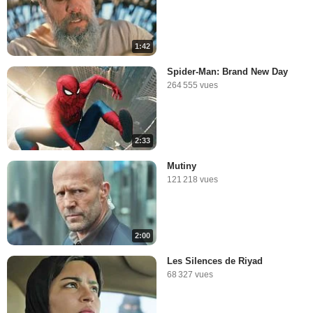
1:42
Spider-Man: Brand New Day
264 555 vues
2:33
Mutiny
121 218 vues
2:00
Les Silences de Riyad
68 327 vues