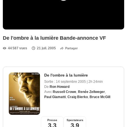
De l'ombre à la lumière Bande-annonce VF
44 587 vues
21 juil. 2005
Partager
De l'ombre à la lumière
Sortie :
14 septembre 2005
|
2h 24min
De
Ron Howard
Avec
Russell Crowe
,
Renée Zellweger
,
Paul Giamatti
,
Craig Bierko
,
Bruce McGill
Presse
Spectateurs
3,3
3,9