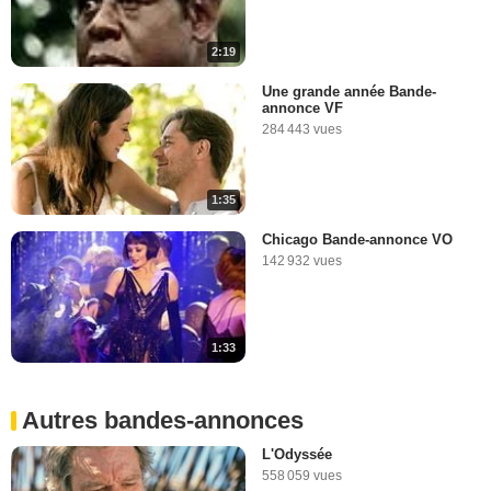
2:19
Une grande année Bande-
annonce VF
284 443 vues
1:35
Chicago Bande-annonce VO
142 932 vues
1:33
Autres bandes-annonces
L'Odyssée
558 059 vues