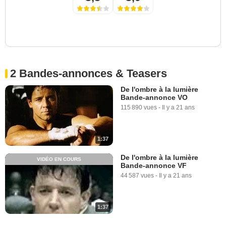
2 Bandes-annonces & Teasers
De l'ombre à la lumière
Bande-annonce VO
115 890 vues
-
Il y a 21 ans
1:37
De l'ombre à la lumière
VIDÉO EN COURS
Bande-annonce VF
44 587 vues
-
Il y a 21 ans
1:37