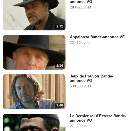
annonce VO
293 721 vues
2:32
Appaloosa Bande-annonce VF
221 704 vues
2:14
Jeux de Pouvoir Bande-
annonce VO
539 683 vues
1:46
Le Dernier roi d'Ecosse Bande-
annonce VO
271 889 vues