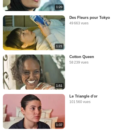
1:20
Des Fleurs pour Tokyo
49 663 vues
1:21
Cotton Queen
58 239 vues
1:51
Le Triangle d'or
101 560 vues
1:37