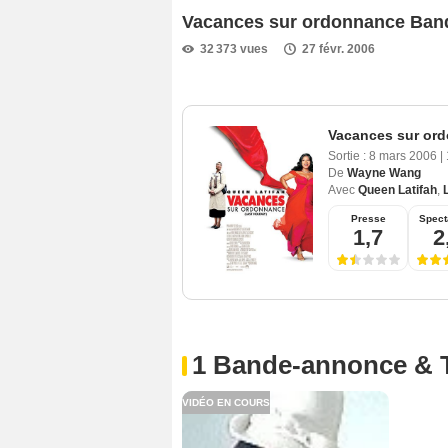
Vacances sur ordonnance Ban
32 373 vues
27 févr. 2006
Vacances sur or
Sortie :
8 mars 2006
|
De
Wayne Wang
Avec
Queen Latifah
,
Presse
Spect
1,7
2
1 Bande-annonce & 
VIDÉO EN COURS