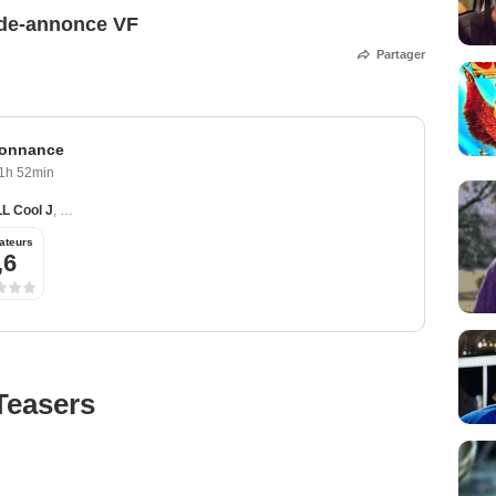
de-annonce VF
Partager
donnance
1h 52min
LL Cool J
,
Gérard Depardieu
,
Giancarlo Esposito
,
Timothy Hutton
ateurs
,6
Teasers