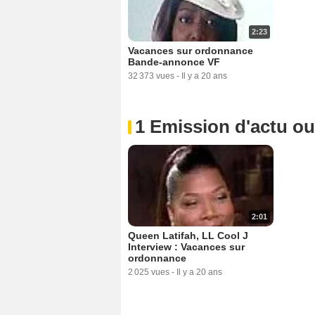
2:23
Vacances sur ordonnance
Bande-annonce VF
32 373 vues
-
Il y a 20 ans
1 Emission d'actu o
2:01
Queen Latifah, LL Cool J
Interview : Vacances sur
ordonnance
2 025 vues
-
Il y a 20 ans