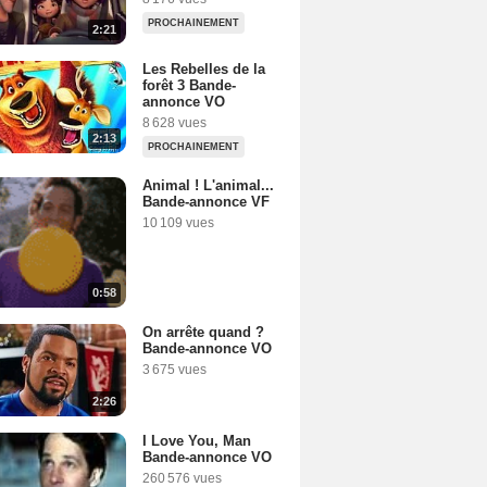
PROCHAINEMENT
2:21
Les Rebelles de la
forêt 3 Bande-
annonce VO
8 628 vues
2:13
PROCHAINEMENT
Animal ! L'animal...
Bande-annonce VF
10 109 vues
0:58
On arrête quand ?
Bande-annonce VO
3 675 vues
2:26
I Love You, Man
Bande-annonce VO
260 576 vues