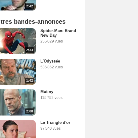
2:42
tres bandes-annonces
Spider-Man: Brand
New Day
255 029 vues
2:33
L'Odyssée
536 862 vues
1:42
Mutiny
115 752 vues
2:00
Le Triangle d'or
97 540 vues