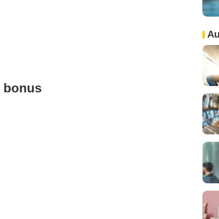
Au
u bonus