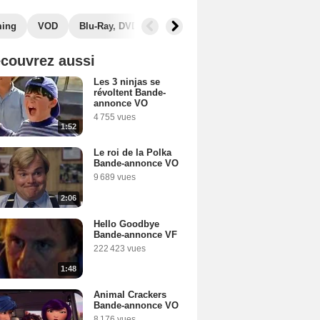
ming
VOD
Blu-Ray, DVD
Photos
Secrets de tournage
couvrez aussi
Les 3 ninjas se
révoltent Bande-
annonce VO
4 755 vues
1:52
Le roi de la Polka
Bande-annonce VO
9 689 vues
2:06
Hello Goodbye
Bande-annonce VF
222 423 vues
1:48
Animal Crackers
Bande-annonce VO
8 176 vues