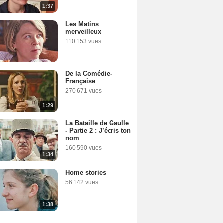
1:37
Les Matins
merveilleux
110 153 vues
De la Comédie-
Française
270 671 vues
1:29
La Bataille de Gaulle
- Partie 2 : J’écris ton
nom
160 590 vues
1:34
Home stories
56 142 vues
1:38