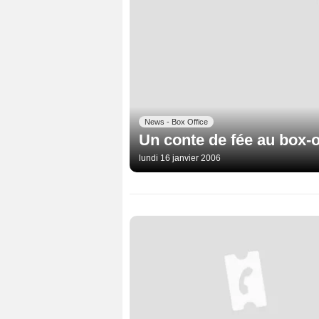
News - Box Office
Un conte de fée au box-o
lundi 16 janvier 2006