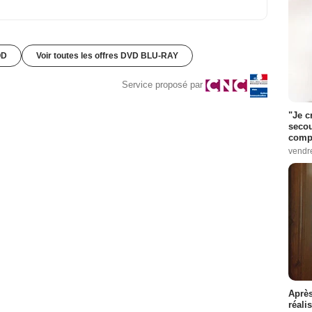
OD
Voir toutes les offres DVD BLU-RAY
Service proposé par
"Je c
secou
compo
vendr
Après
réali