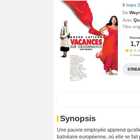
8 mars 
De
Way
Avec
Qu
Titre ori
Press
1,7
3 critique
STREA
Synopsis
Une pauvre employée apprend qu'elle 
balnéaire européenne, où elle se fait