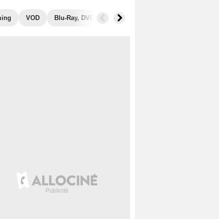
ming
VOD
Blu-Ray, DVD
Photos
Secrets de tournage