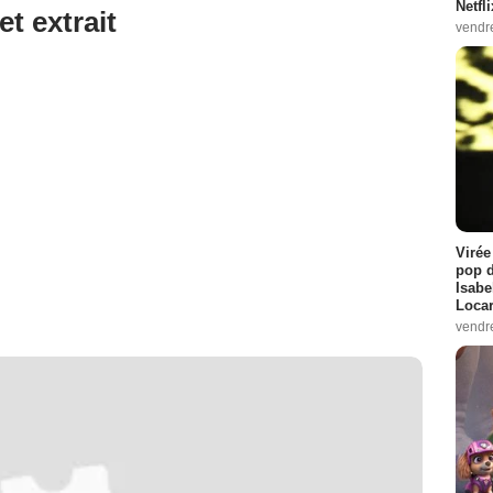
Netfl
et extrait
vendr
Virée
pop d
Isabe
Loca
vendr