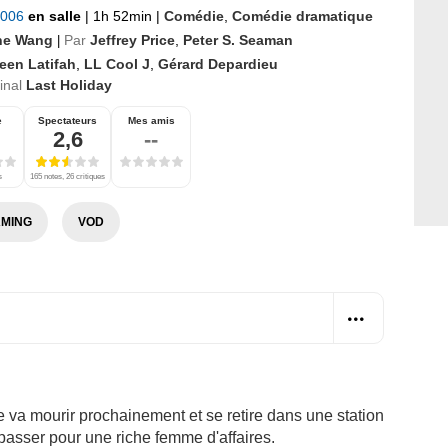
2006
en salle
|
1h 52min
|
Comédie
,
Comédie dramatique
ne Wang
Par
Jeffrey Price
,
Peter S. Seaman
|
een Latifah
,
LL Cool J
,
Gérard Depardieu
ginal
Last Holiday
e
Spectateurs
Mes amis
2,6
--
s
165 notes, 26 critiques
MING
VOD
va mourir prochainement et se retire dans une station
 passer pour une riche femme d'affaires.