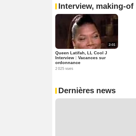
Interview, making-of 
2:01
Queen Latifah, LL Cool J
Interview : Vacances sur
ordonnance
2 025 vues
Dernières news