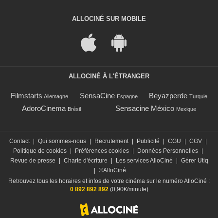
ALLOCINÉ SUR MOBILE
ALLOCINÉ À L'ÉTRANGER
Filmstarts
SensaCine
Beyazperde
Allemagne
Espagne
Turquie
AdoroCinema
Sensacine México
Brésil
Mexique
Contact
|
Qui sommes-nous
|
Recrutement
|
Publicité
|
CGU
|
CGV
|
Politique de cookies
|
Préférences cookies
|
Données Personnelles
|
Revue de presse
|
Charte d'écriture
|
Les services AlloCiné
|
Gérer Utiq
|
©AlloCiné
Retrouvez tous les horaires et infos de votre cinéma sur le numéro AlloCiné :
0 892 892 892
(0,90€/minute)