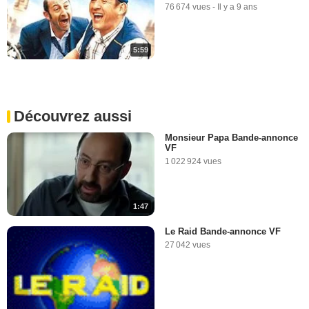
76 674 vues
-
Il y a 9 ans
5:59
Découvrez aussi
Monsieur Papa Bande-annonce
VF
1 022 924 vues
1:47
Le Raid Bande-annonce VF
27 042 vues