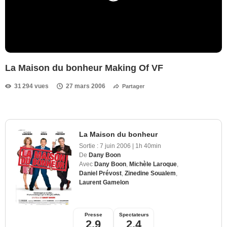
La Maison du bonheur Making Of VF
31 294 vues
27 mars 2006
Partager
La Maison du bonheur
Sortie :
7 juin 2006
|
1h 40min
De
Dany Boon
Avec
Dany Boon
,
Michèle Laroque
,
Daniel Prévost
,
Zinedine Soualem
,
Laurent Gamelon
Presse
Spectateurs
2,9
2,4