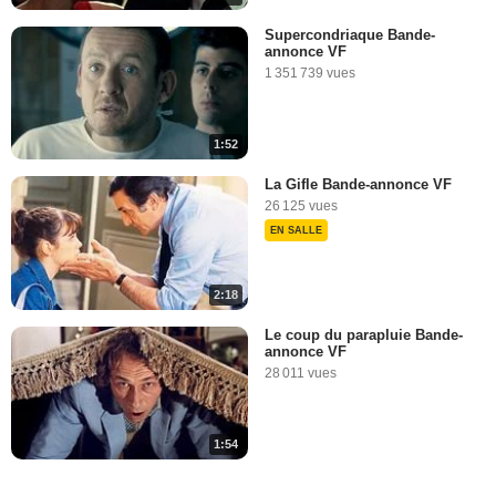
Supercondriaque Bande-
annonce VF
1 351 739 vues
1:52
La Gifle Bande-annonce VF
26 125 vues
EN SALLE
2:18
Le coup du parapluie Bande-
annonce VF
28 011 vues
1:54