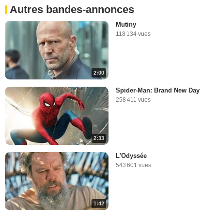
Autres bandes-annonces
Mutiny
118 134 vues
2:00
Spider-Man: Brand New Day
258 411 vues
2:33
L'Odyssée
543 601 vues
1:42