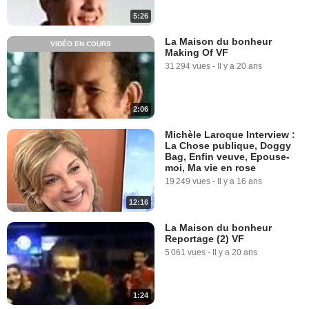
5:26
La Maison du bonheur
VIDÉO EN COURS
Making Of VF
31 294 vues
-
Il y a 20 ans
2:06
Michèle Laroque Interview :
La Chose publique, Doggy
Bag, Enfin veuve, Epouse-
moi, Ma vie en rose
19 249 vues
-
Il y a 16 ans
12:16
La Maison du bonheur
Reportage (2) VF
5 061 vues
-
Il y a 20 ans
1:24