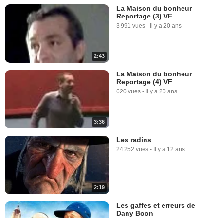
La Maison du bonheur
Reportage (3) VF
3 991 vues
-
Il y a 20 ans
2:43
La Maison du bonheur
Reportage (4) VF
620 vues
-
Il y a 20 ans
3:36
Les radins
24 252 vues
-
Il y a 12 ans
2:19
Les gaffes et erreurs de
Dany Boon