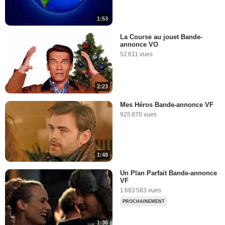
1:53
La Course au jouet Bande-
annonce VO
52 611 vues
2:23
Mes Héros Bande-annonce VF
925 870 vues
1:48
Un Plan Parfait Bande-annonce
VF
1 683 583 vues
PROCHAINEMENT
1:36