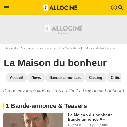
profil
menu
search
Accueil
Cinéma
Tous les films
Films Comédie
La Maison du bonheur
Vidéos du film La Maison du bonheur
La Maison du bonheur
Accueil
News
Bandes-annonces
Casting
Critiques
Découvrez les 9 vidéos liées au film La Maison du bonheur !
1 Bande-annonce & Teasers
La Maison du bonheur
Bande-annonce VF
43 554 vues
-
Il y a 13 ans