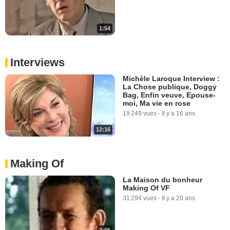
1:54
Interviews
Michèle Laroque Interview :
La Chose publique, Doggy
Bag, Enfin veuve, Epouse-
moi, Ma vie en rose
19 249 vues
-
Il y a 16 ans
12:16
Making Of
La Maison du bonheur
Making Of VF
31 294 vues
-
Il y a 20 ans
2:06