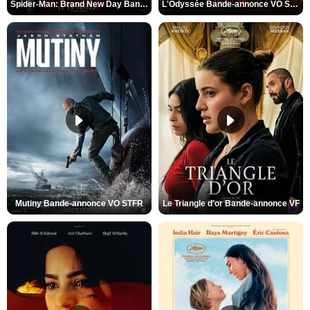
Spider-Man: Brand New Day Bande-annonce VO STFR
L'Odyssée Bande-annonce VO STFR
Mutiny Bande-annonce VO STFR
Le Triangle d'or Bande-annonce VF