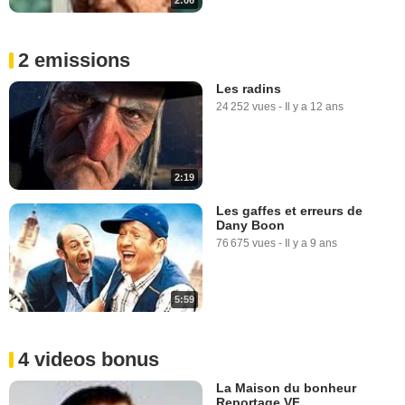
2 emissions
Les radins
24 252 vues
-
Il y a 12 ans
2:19
Les gaffes et erreurs de
Dany Boon
76 675 vues
-
Il y a 9 ans
5:59
4 videos bonus
La Maison du bonheur
Reportage VF