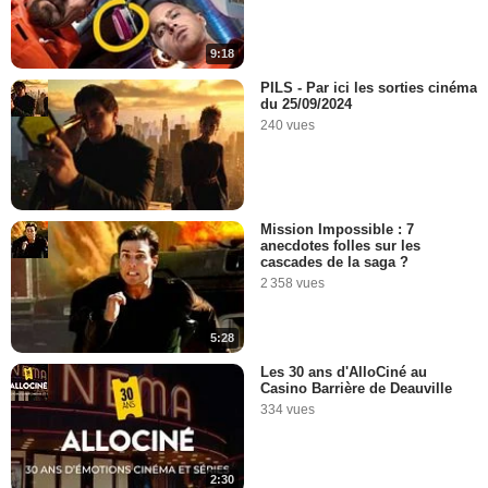
9:18
PILS - Par ici les sorties cinéma
du 25/09/2024
240 vues
Mission Impossible : 7
anecdotes folles sur les
cascades de la saga ?
2 358 vues
5:28
Les 30 ans d'AlloCiné au
Casino Barrière de Deauville
334 vues
2:30