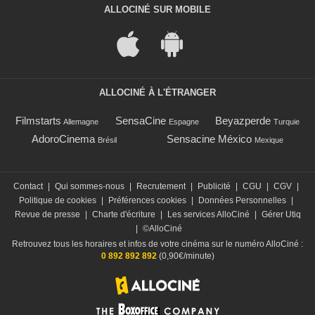
ALLOCINÉ SUR MOBILE
ALLOCINÉ À L'ÉTRANGER
Filmstarts
SensaCine
Beyazperde
Allemagne
Espagne
Turquie
AdoroCinema
Sensacine México
Brésil
Mexique
Contact
|
Qui sommes-nous
|
Recrutement
|
Publicité
|
CGU
|
CGV
|
Politique de cookies
|
Préférences cookies
|
Données Personnelles
|
Revue de presse
|
Charte d'écriture
|
Les services AlloCiné
|
Gérer Utiq
|
©AlloCiné
Retrouvez tous les horaires et infos de votre cinéma sur le numéro AlloCiné :
0 892 892 892
(0,90€/minute)