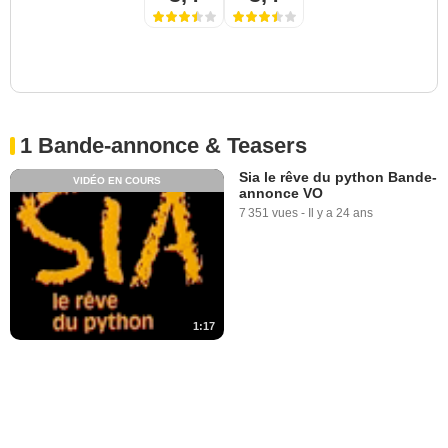
1 Bande-annonce & Teasers
Sia le rêve du python Bande-
VIDÉO EN COURS
annonce VO
7 351 vues
-
Il y a 24 ans
1:17