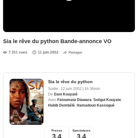
Sia le rêve du python Bande-annonce VO
7 351 vues
11 juin 2002
Partager
Sia le rêve du python
Sortie :
12 juin 2002
|
1h 36min
De
Dani Kouyaté
Avec
Fatoumata Diawara
,
Sotigui Kouyate
,
Habib Dembélé
,
Hamadoun Kassogué
Presse
Spectateurs
3,4
3,4