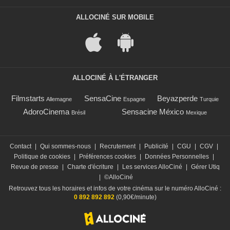
ALLOCINÉ SUR MOBILE
ALLOCINÉ À L'ÉTRANGER
Filmstarts
SensaCine
Beyazperde
Allemagne
Espagne
Turquie
AdoroCinema
Sensacine México
Brésil
Mexique
Contact
|
Qui sommes-nous
|
Recrutement
|
Publicité
|
CGU
|
CGV
|
Politique de cookies
|
Préférences cookies
|
Données Personnelles
|
Revue de presse
|
Charte d'écriture
|
Les services AlloCiné
|
Gérer Utiq
|
©AlloCiné
Retrouvez tous les horaires et infos de votre cinéma sur le numéro AlloCiné :
0 892 892 892
(0,90€/minute)