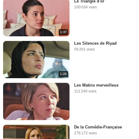
Le Triangle d'or
100 034 vues
1:37
Les Silences de Riyad
59 201 vues
1:20
Les Matins merveilleux
112 240 vues
De la Comédie-Française
276 172 vues