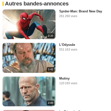
Autres bandes-annonces
Spider-Man: Brand New Day
261 260 vues
2:33
L'Odyssée
551 163 vues
1:42
Mutiny
120 165 vues
2:00