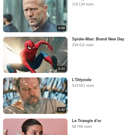
118 134 vues
2:00
Spider-Man: Brand New Day
258 411 vues
2:33
L'Odyssée
543 601 vues
1:42
Le Triangle d'or
98 766 vues