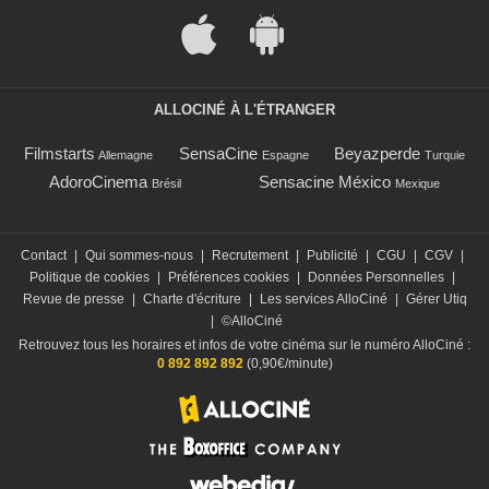
ALLOCINÉ À L'ÉTRANGER
Filmstarts
SensaCine
Beyazperde
Allemagne
Espagne
Turquie
AdoroCinema
Sensacine México
Brésil
Mexique
Contact
|
Qui sommes-nous
|
Recrutement
|
Publicité
|
CGU
|
CGV
|
Politique de cookies
|
Préférences cookies
|
Données Personnelles
|
Revue de presse
|
Charte d'écriture
|
Les services AlloCiné
|
Gérer Utiq
|
©AlloCiné
Retrouvez tous les horaires et infos de votre cinéma sur le numéro AlloCiné :
0 892 892 892
(0,90€/minute)