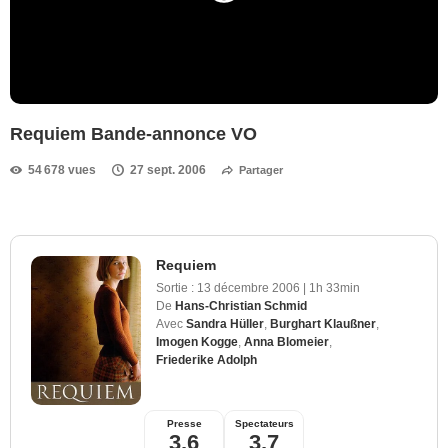
Requiem Bande-annonce VO
54 678 vues
27 sept. 2006
Partager
Requiem
Sortie :
13 décembre 2006
|
1h 33min
De
Hans-Christian Schmid
Avec
Sandra Hüller
,
Burghart Klaußner
,
Imogen Kogge
,
Anna Blomeier
,
Friederike Adolph
Presse
Spectateurs
3,6
3,7