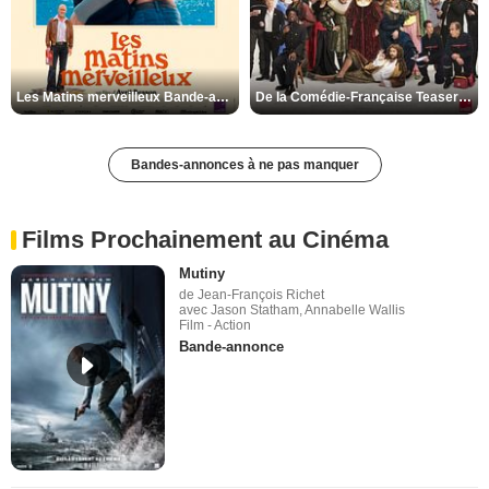
Les Matins merveilleux Bande-annonce VF
De la Comédie-Française Teaser VF
Bandes-annonces à ne pas manquer
Films Prochainement au Cinéma
Mutiny
de Jean-François Richet
avec Jason Statham, Annabelle Wallis
Film - Action
Bande-annonce