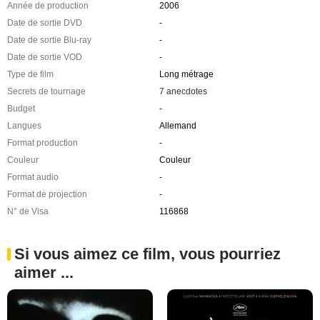
Année de production
2006
Date de sortie DVD
-
Date de sortie Blu-ray
-
Date de sortie VOD
-
Type de film
Long métrage
Secrets de tournage
7 anecdotes
Budget
-
Langues
Allemand
Format production
-
Couleur
Couleur
Format audio
-
Format de projection
-
N° de Visa
116868
Si vous aimez ce film, vous pourriez
aimer ...