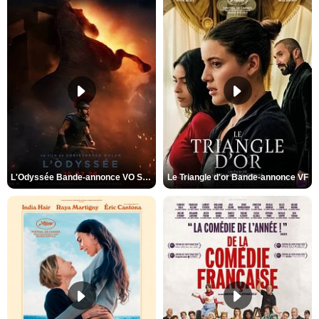
L'Odyssée Bande-annonce VO STFR
Le Triangle d'or Bande-annonce VF