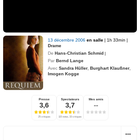
13 décembre 2006
en salle
|
1h 33min
|
Drame
De
Hans-Christian Schmid
|
Par
Bernd Lange
Avec
Sandra Hüller
,
Burghart Klaußner
,
Imogen Kogge
Presse
Spectateurs
Mes amis
3,6
3,7
--
25 critiques
115 notes, 33 critiques