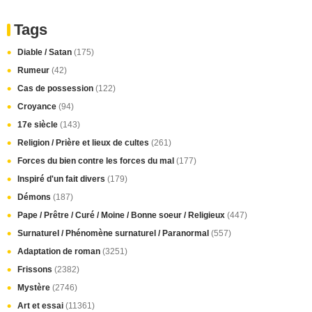
Tags
Diable / Satan
(175)
Rumeur
(42)
Cas de possession
(122)
Croyance
(94)
17e siècle
(143)
Religion / Prière et lieux de cultes
(261)
Forces du bien contre les forces du mal
(177)
Inspiré d'un fait divers
(179)
Démons
(187)
Pape / Prêtre / Curé / Moine / Bonne soeur / Religieux
(447)
Surnaturel / Phénomène surnaturel / Paranormal
(557)
Adaptation de roman
(3251)
Frissons
(2382)
Mystère
(2746)
Art et essai
(11361)