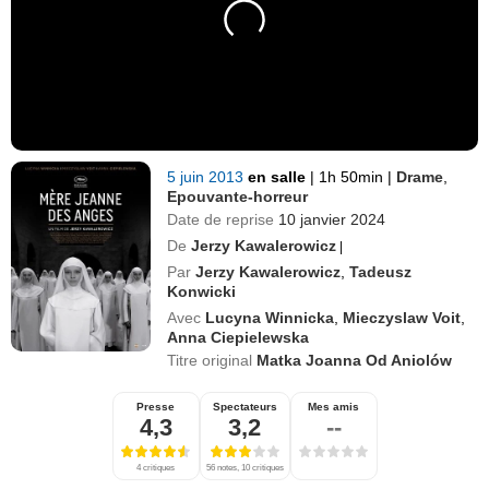
5 juin 2013
en salle
|
1h 50min
|
Drame
,
Epouvante-horreur
Date de reprise
10 janvier 2024
De
Jerzy Kawalerowicz
|
Par
Jerzy Kawalerowicz
,
Tadeusz
Konwicki
Avec
Lucyna Winnicka
,
Mieczyslaw Voit
,
Anna Ciepielewska
Titre original
Matka Joanna Od Aniolów
Presse
Spectateurs
Mes amis
4,3
3,2
--
4 critiques
56 notes, 10 critiques