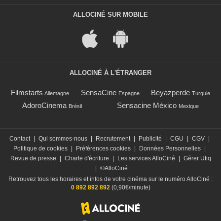
ALLOCINÉ SUR MOBILE
ALLOCINÉ À L'ÉTRANGER
Filmstarts
SensaCine
Beyazperde
Allemagne
Espagne
Turquie
AdoroCinema
Sensacine México
Brésil
Mexique
Contact
|
Qui sommes-nous
|
Recrutement
|
Publicité
|
CGU
|
CGV
|
Politique de cookies
|
Préférences cookies
|
Données Personnelles
|
Revue de presse
|
Charte d'écriture
|
Les services AlloCiné
|
Gérer Utiq
|
©AlloCiné
Retrouvez tous les horaires et infos de votre cinéma sur le numéro AlloCiné :
0 892 892 892
(0,90€/minute)