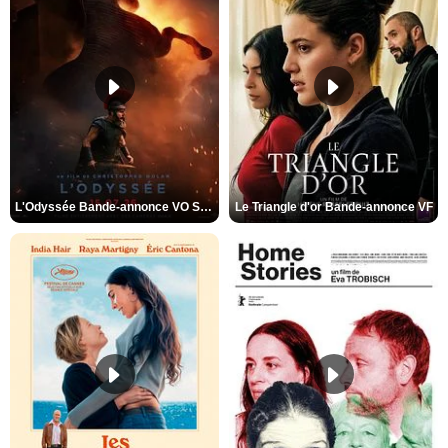
L'Odyssée Bande-annonce VO STFR
Le Triangle d'or Bande-annonce VF