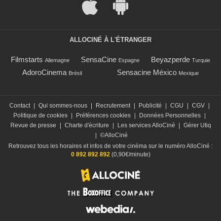
ALLOCINÉ À L'ÉTRANGER
Filmstarts
SensaCine
Beyazperde
Allemagne
Espagne
Turquie
AdoroCinema
Sensacine México
Brésil
Mexique
Contact
|
Qui sommes-nous
|
Recrutement
|
Publicité
|
CGU
|
CGV
|
Politique de cookies
|
Préférences cookies
|
Données Personnelles
|
Revue de presse
|
Charte d'écriture
|
Les services AlloCiné
|
Gérer Utiq
|
©AlloCiné
Retrouvez tous les horaires et infos de votre cinéma sur le numéro AlloCiné :
0 892 892 892
(0,90€/minute)