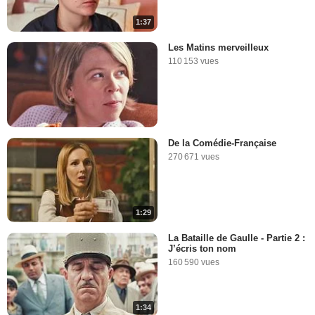
1:37
Les Matins merveilleux
110 153 vues
De la Comédie-Française
270 671 vues
1:29
La Bataille de Gaulle - Partie 2 :
J’écris ton nom
160 590 vues
1:34