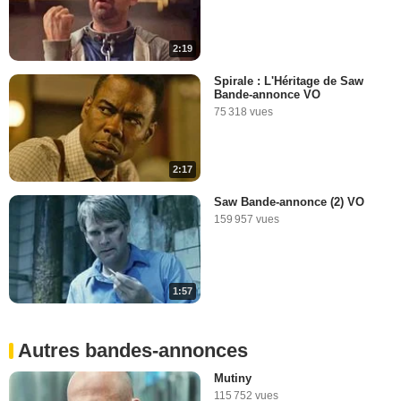
2:19
Spirale : L'Héritage de Saw
Bande-annonce VO
75 318 vues
2:17
Saw Bande-annonce (2) VO
159 957 vues
1:57
Autres bandes-annonces
Mutiny
115 752 vues