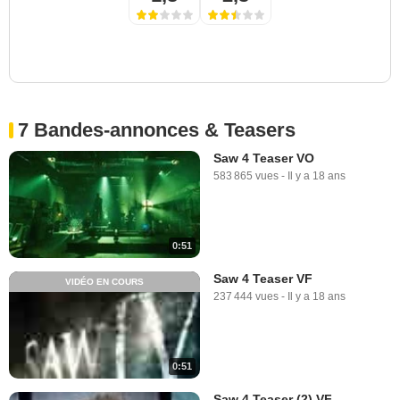
7 Bandes-annonces & Teasers
Saw 4 Teaser VO
583 865 vues
-
Il y a 18 ans
0:51
Saw 4 Teaser VF
VIDÉO EN COURS
237 444 vues
-
Il y a 18 ans
0:51
Saw 4 Teaser (2) VF