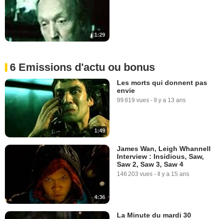
1:29
6 Emissions d'actu ou bonus
Les morts qui donnent pas
envie
99 819 vues
-
Il y a 13 ans
1:49
James Wan, Leigh Whannell
Interview : Insidious, Saw,
Saw 2, Saw 3, Saw 4
146 203 vues
-
Il y a 15 ans
4:36
La Minute du mardi 30