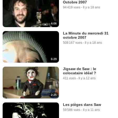
Octobre 2007
94 419 vues
-
Il y a 18 ans
4:06
La Minute du mercredi 31
octobre 2007
508 167 vues
-
Il y a 18 ans
6:29
Jigsaw de Saw : le
colocataire idéal ?
411 vues
-
Il y a 12 ans
2:25
Les pièges dans Saw
59 586 vues
-
Il y a 11 ans