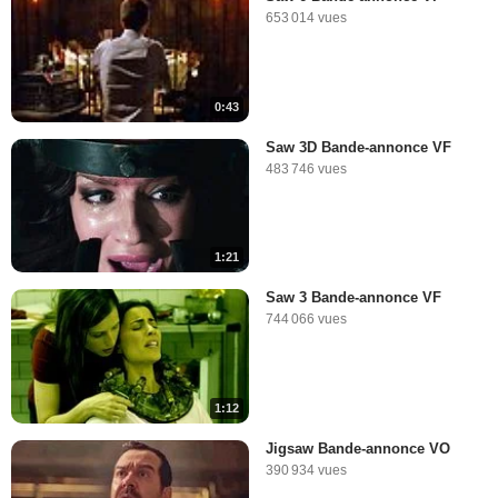
653 014 vues
0:43
Saw 3D Bande-annonce VF
483 746 vues
1:21
Saw 3 Bande-annonce VF
744 066 vues
1:12
Jigsaw Bande-annonce VO
390 934 vues