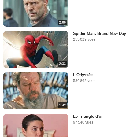
2:00
Spider-Man: Brand New Day
255 029 vues
2:33
L'Odyssée
536 862 vues
1:42
Le Triangle d'or
97 540 vues