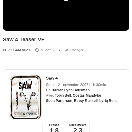
Saw 4 Teaser VF
237 444 vues
30 oct. 2007
Partager
Saw 4
Sortie :
21 novembre 2007
|
1h 30min
De
Darren Lynn Bousman
Avec
Tobin Bell
,
Costas Mandylor
,
Scott Patterson
,
Betsy Russell
,
Lyriq Bent
Presse
Spectateurs
1,8
2,3