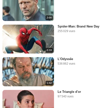
2:00
Spider-Man: Brand New Day
255 029 vues
2:33
L'Odyssée
536 862 vues
1:42
Le Triangle d'or
97 540 vues