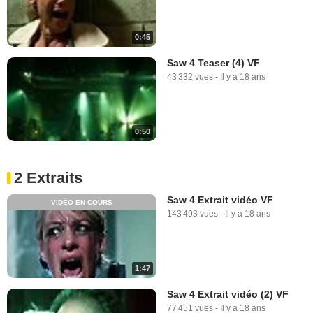
0:45
Saw 4 Teaser (4) VF
43 332 vues
-
Il y a 18 ans
0:50
2 Extraits
Saw 4 Extrait vidéo VF
VIDÉO EN COURS
143 493 vues
-
Il y a 18 ans
1:47
Saw 4 Extrait vidéo (2) VF
77 451 vues
-
Il y a 18 ans