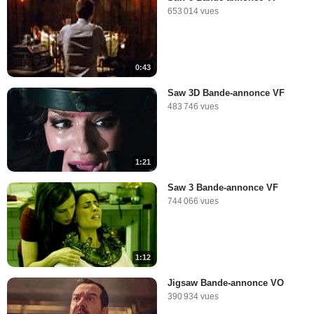
653 014 vues
0:43
Saw 3D Bande-annonce VF
483 746 vues
1:21
Saw 3 Bande-annonce VF
744 066 vues
1:12
Jigsaw Bande-annonce VO
390 934 vues