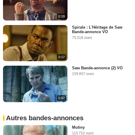
2:19
Spirale : L'Héritage de Saw
Bande-annonce VO
75 318 vues
2:17
Saw Bande-annonce (2) VO
159 957 vues
1:57
Autres bandes-annonces
Mutiny
115 752 vues