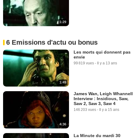
1:29
6 Emissions d'actu ou bonus
Les morts qui donnent pas
envie
99 819 vues
-
Il y a 13 ans
1:49
James Wan, Leigh Whannell
Interview : Insidious, Saw,
Saw 2, Saw 3, Saw 4
146 203 vues
-
Il y a 15 ans
4:36
La Minute du mardi 30