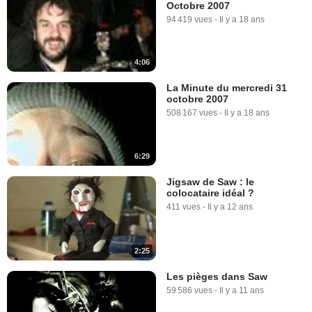
Octobre 2007
94 419 vues
-
Il y a 18 ans
4:06
La Minute du mercredi 31
octobre 2007
508 167 vues
-
Il y a 18 ans
6:29
Jigsaw de Saw : le
colocataire idéal ?
411 vues
-
Il y a 12 ans
2:25
Les pièges dans Saw
59 586 vues
-
Il y a 11 ans