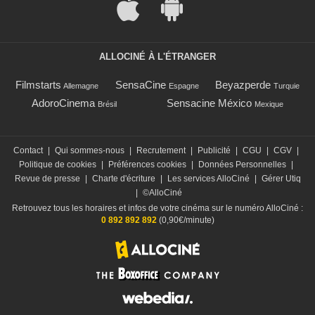
ALLOCINÉ À L'ÉTRANGER
Filmstarts
SensaCine
Beyazperde
Allemagne
Espagne
Turquie
AdoroCinema
Sensacine México
Brésil
Mexique
Contact
|
Qui sommes-nous
|
Recrutement
|
Publicité
|
CGU
|
CGV
|
Politique de cookies
|
Préférences cookies
|
Données Personnelles
|
Revue de presse
|
Charte d'écriture
|
Les services AlloCiné
|
Gérer Utiq
|
©AlloCiné
Retrouvez tous les horaires et infos de votre cinéma sur le numéro AlloCiné :
0 892 892 892
(0,90€/minute)