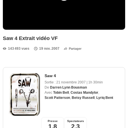
Saw 4 Extrait vidéo VF
143 493 vues
19 nov. 2007
Partager
Saw 4
Sortie :
21 novembre 2007
|
1h 30min
De
Darren Lynn Bousman
Avec
Tobin Bell
,
Costas Mandylor
,
Scott Patterson
,
Betsy Russell
,
Lyriq Bent
Presse
Spectateurs
1,8
2,3