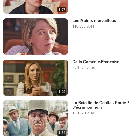
1:37
Les Matins merveilleux
110 153 vues
De la Comédie-Française
270 671 vues
1:29
La Bataille de Gaulle - Partie 2 :
J’écris ton nom
160 590 vues
1:34