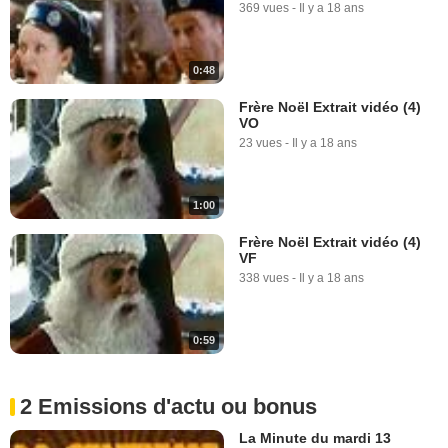
369 vues
-
Il y a 18 ans
0:48
Frère Noël Extrait vidéo (4)
VO
23 vues
-
Il y a 18 ans
1:00
Frère Noël Extrait vidéo (4)
VF
338 vues
-
Il y a 18 ans
0:59
2 Emissions d'actu ou bonus
La Minute du mardi 13