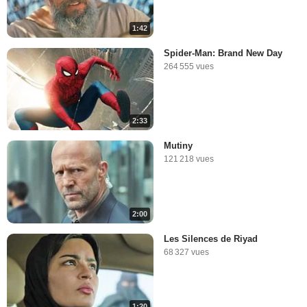
1:42
Spider-Man: Brand New Day
264 555 vues
2:33
Mutiny
121 218 vues
2:00
Les Silences de Riyad
68 327 vues
1:20