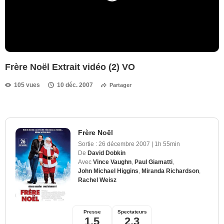
Frère Noël Extrait vidéo (2) VO
105 vues
10 déc. 2007
Partager
Frère Noël
Sortie :
26 décembre 2007
|
1h 55min
De
David Dobkin
Avec
Vince Vaughn
,
Paul Giamatti
,
John Michael Higgins
,
Miranda Richardson
,
Rachel Weisz
Presse
Spectateurs
1,5
2,3