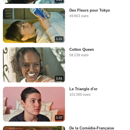
Des Fleurs pour Tokyo
49 663 vues
1:21
Cotton Queen
58 239 vues
1:51
Le Triangle d'or
101 560 vues
1:37
De la Comédie-Française