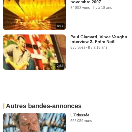
novembre 2007
74 852 vues
-
Il y a 18 ans
8:17
Paul Giamatti, Vince Vaughn
Interview 2: Frère Noël
835 vues
-
Il y a 18 ans
2:34
Autres bandes-annonces
L'Odyssée
558 059 vues