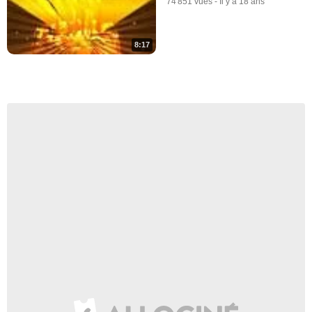
74 851 vues
-
Il y a 18 ans
8:17