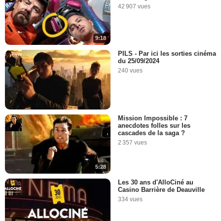
42 907 vues
9:18
PILS - Par ici les sorties cinéma
du 25/09/2024
240 vues
Mission Impossible : 7
anecdotes folles sur les
cascades de la saga ?
2 357 vues
5:28
Les 30 ans d'AlloCiné au
Casino Barrière de Deauville
334 vues