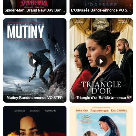
Spider-Man: Brand New Day Bande-annonce VO STFR
L'Odyssée Bande-annonce VO STFR
Mutiny Bande-annonce VO STFR
Le Triangle d'or Bande-annonce VF