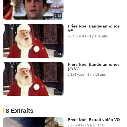
2:23
Frère Noël Bande-annonce
VF
27 721 vues
-
Il y a 18 ans
0:34
Frère Noël Bande-annonce
(2) VO
1 314 vues
-
Il y a 18 ans
0:31
8 Extraits
Frère Noël Extrait vidéo VO
133 vues
-
Il y a 18 ans