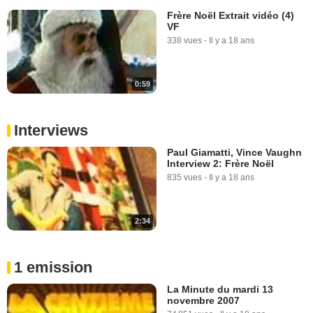
Frère Noël Extrait vidéo (4)
VF
338 vues
-
Il y a 18 ans
0:59
Interviews
Paul Giamatti, Vince Vaughn
Interview 2: Frère Noël
835 vues
-
Il y a 18 ans
2:34
1 emission
La Minute du mardi 13
novembre 2007