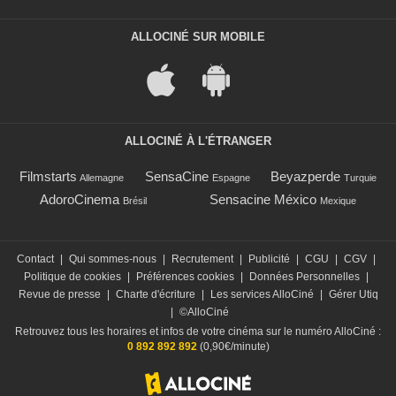
ALLOCINÉ SUR MOBILE
ALLOCINÉ À L'ÉTRANGER
Filmstarts
SensaCine
Beyazperde
Allemagne
Espagne
Turquie
AdoroCinema
Sensacine México
Brésil
Mexique
Contact
|
Qui sommes-nous
|
Recrutement
|
Publicité
|
CGU
|
CGV
|
Politique de cookies
|
Préférences cookies
|
Données Personnelles
|
Revue de presse
|
Charte d'écriture
|
Les services AlloCiné
|
Gérer Utiq
|
©AlloCiné
Retrouvez tous les horaires et infos de votre cinéma sur le numéro AlloCiné :
0 892 892 892
(0,90€/minute)