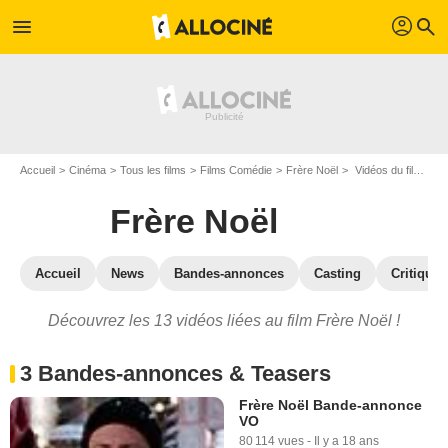
profil
menu
search
Accueil
Cinéma
Tous les films
Films Comédie
Frère Noël
Vidéos du film Frère Noël
Frère Noël
Accueil
News
Bandes-annonces
Casting
Critiques
Découvrez les 13 vidéos liées au film Frère Noël !
3 Bandes-annonces & Teasers
Frère Noël Bande-annonce
VO
80 114 vues
-
Il y a 18 ans