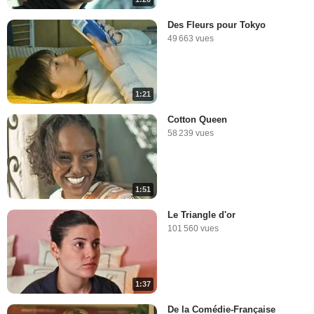
Des Fleurs pour Tokyo
49 663 vues
1:21
Cotton Queen
58 239 vues
1:51
Le Triangle d'or
101 560 vues
1:37
De la Comédie-Française