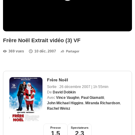
Frère Noël Extrait vidéo (3) VF
369 vues
10 déc. 2007
Partager
Frère Noël
Sortie :
26 décembre 2007
|
1h 55min
De
David Dobkin
Avec
Vince Vaughn
,
Paul Giamatti
,
John Michael Higgins
,
Miranda Richardson
,
Rachel Weisz
Presse
Spectateurs
1,5
2,3