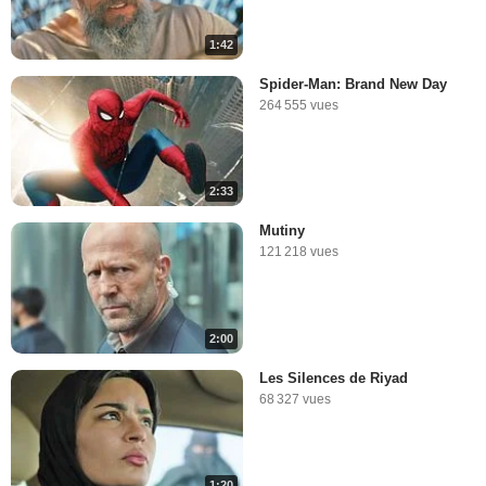
1:42
Spider-Man: Brand New Day
264 555 vues
2:33
Mutiny
121 218 vues
2:00
Les Silences de Riyad
68 327 vues
1:20