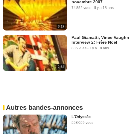
novembre 2007
74 852 vues
-
Il y a 18 ans
8:17
Paul Giamatti, Vince Vaughn
Interview 2: Frère Noël
835 vues
-
Il y a 18 ans
2:34
Autres bandes-annonces
L'Odyssée
558 059 vues