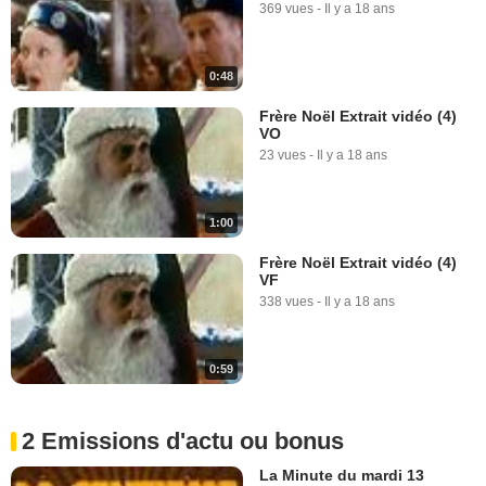
369 vues
-
Il y a 18 ans
0:48
Frère Noël Extrait vidéo (4)
VO
23 vues
-
Il y a 18 ans
1:00
Frère Noël Extrait vidéo (4)
VF
338 vues
-
Il y a 18 ans
0:59
2 Emissions d'actu ou bonus
La Minute du mardi 13