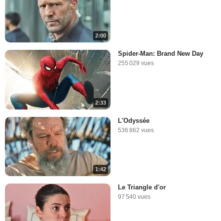
2:00
Spider-Man: Brand New Day
255 029 vues
2:33
L'Odyssée
536 862 vues
1:42
Le Triangle d'or
97 540 vues