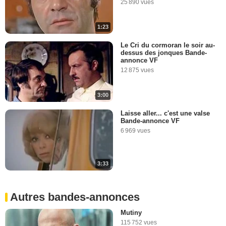
25 890 vues
1:23
Le Cri du cormoran le soir au-
dessus des jonques Bande-
annonce VF
12 875 vues
3:00
Laisse aller... c'est une valse
Bande-annonce VF
6 969 vues
3:33
Autres bandes-annonces
Mutiny
115 752 vues