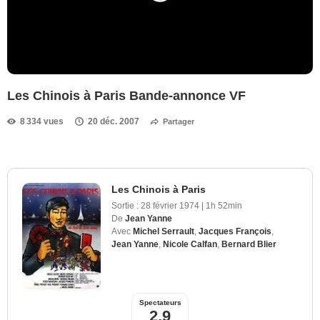
Les Chinois à Paris Bande-annonce VF
8 334 vues
20 déc. 2007
Partager
Les Chinois à Paris
Sortie :
28 février 1974
|
1h 52min
De
Jean Yanne
Avec
Michel Serrault
,
Jacques François
,
Jean Yanne
,
Nicole Calfan
,
Bernard Blier
Spectateurs
2,9