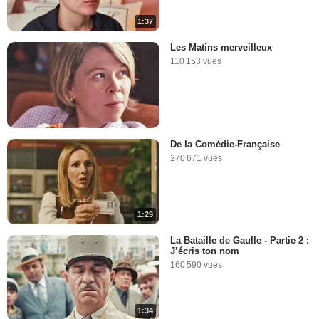
1:37
Les Matins merveilleux
110 153 vues
De la Comédie-Française
270 671 vues
1:29
La Bataille de Gaulle - Partie 2 :
J’écris ton nom
160 590 vues
1:34