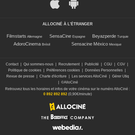
ALLOCINÉ À L'ÉTRANGER
Filmstarts
SensaCine
Beyazperde
Allemagne
Espagne
Turquie
AdoroCinema
Sensacine México
Brésil
Mexique
Contact
|
Qui sommes-nous
|
Recrutement
|
Publicité
|
CGU
|
CGV
|
Politique de cookies
|
Préférences cookies
|
Données Personnelles
|
Revue de presse
|
Charte d'écriture
|
Les services AlloCiné
|
Gérer Utiq
|
©AlloCiné
Retrouvez tous les horaires et infos de votre cinéma sur le numéro AlloCiné :
0 892 892 892
(0,90€/minute)