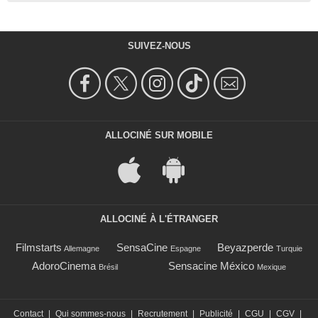
SUIVEZ-NOUS
ALLOCINÉ SUR MOBILE
ALLOCINÉ À L'ÉTRANGER
Filmstarts
SensaCine
Beyazperde
Allemagne
Espagne
Turquie
AdoroCinema
Sensacine México
Brésil
Mexique
Contact
|
Qui sommes-nous
|
Recrutement
|
Publicité
|
CGU
|
CGV
|