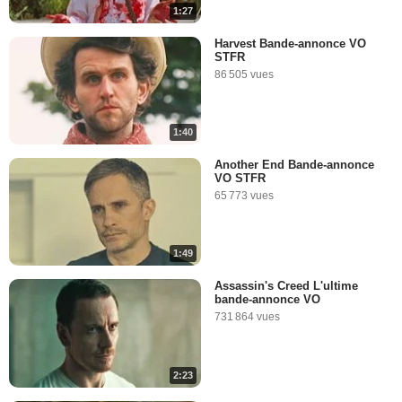
1:27
Harvest Bande-annonce VO
STFR
86 505 vues
1:40
Another End Bande-annonce
VO STFR
65 773 vues
1:49
Assassin's Creed L'ultime
bande-annonce VO
731 864 vues
2:23