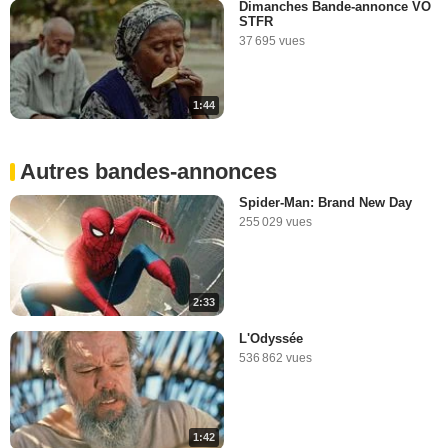
Dimanches Bande-annonce VO
STFR
37 695 vues
1:44
Autres bandes-annonces
Spider-Man: Brand New Day
255 029 vues
2:33
L'Odyssée
536 862 vues
1:42