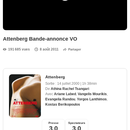
Attenberg Bande-annonce VO
191 685 vues
8 août 2011
Partager
Attenberg
Sortie :
14 juillet 2000
|
1h 38min
De
Athina Rachel Tsangari
Avec
Ariane Labed
,
Vangelis Mourikis
,
Evangelia Randou
,
Yorgos Lanthimos
,
Kostas Berikopoulos
Presse
Spectateurs
3,0
3,0