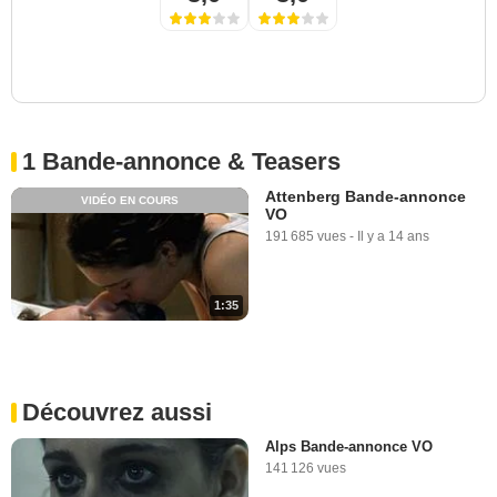
1 Bande-annonce & Teasers
Attenberg Bande-annonce
VIDÉO EN COURS
VO
191 685 vues
-
Il y a 14 ans
1:35
Découvrez aussi
Alps Bande-annonce VO
141 126 vues