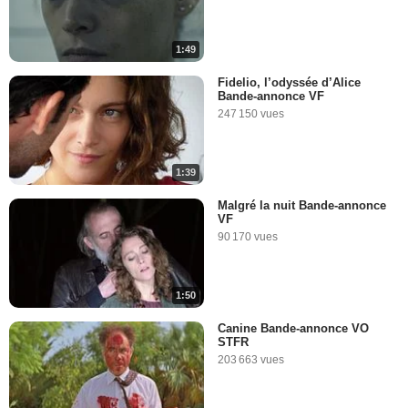
1:49
Fidelio, l’odyssée d’Alice
Bande-annonce VF
247 150 vues
1:39
Malgré la nuit Bande-annonce
VF
90 170 vues
1:50
Canine Bande-annonce VO
STFR
203 663 vues