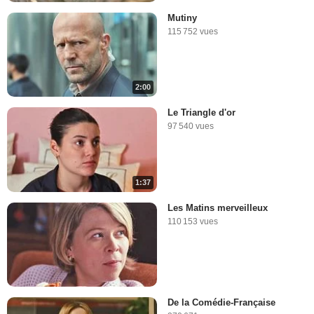
Mutiny
115 752 vues
2:00
Le Triangle d'or
97 540 vues
1:37
Les Matins merveilleux
110 153 vues
De la Comédie-Française