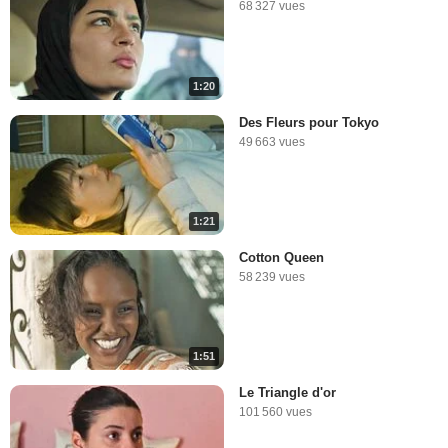
68 327 vues
1:20
Des Fleurs pour Tokyo
49 663 vues
1:21
Cotton Queen
58 239 vues
1:51
Le Triangle d'or
101 560 vues