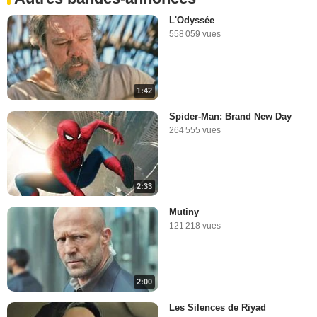
L'Odyssée
558 059 vues
1:42
Spider-Man: Brand New Day
264 555 vues
2:33
Mutiny
121 218 vues
2:00
Les Silences de Riyad