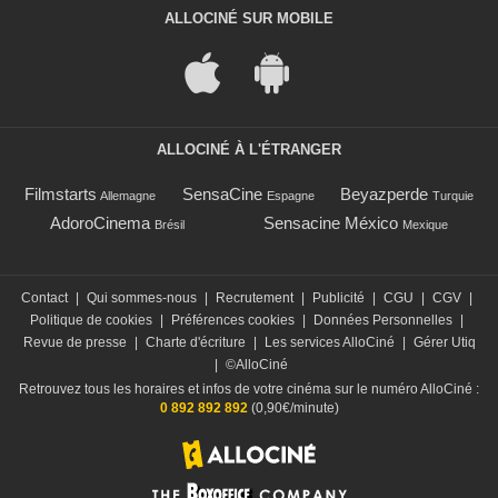
ALLOCINÉ SUR MOBILE
ALLOCINÉ À L'ÉTRANGER
Filmstarts
SensaCine
Beyazperde
Allemagne
Espagne
Turquie
AdoroCinema
Sensacine México
Brésil
Mexique
Contact
|
Qui sommes-nous
|
Recrutement
|
Publicité
|
CGU
|
CGV
|
Politique de cookies
|
Préférences cookies
|
Données Personnelles
|
Revue de presse
|
Charte d'écriture
|
Les services AlloCiné
|
Gérer Utiq
|
©AlloCiné
Retrouvez tous les horaires et infos de votre cinéma sur le numéro AlloCiné :
0 892 892 892
(0,90€/minute)