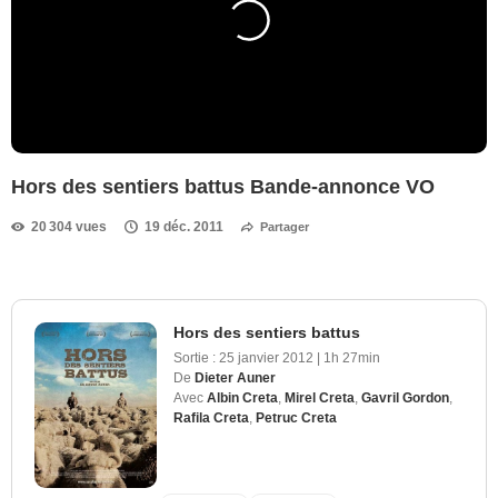
Hors des sentiers battus Bande-annonce VO
20 304 vues
19 déc. 2011
Partager
Hors des sentiers battus
Sortie :
25 janvier 2012
|
1h 27min
De
Dieter Auner
Avec
Albin Creta
,
Mirel Creta
,
Gavril Gordon
,
Rafila Creta
,
Petruc Creta