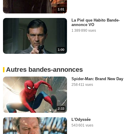
1:01
La Piel que Habito Bande-
annonce VO
1 389 890 vues
1:00
Autres bandes-annonces
Spider-Man: Brand New Day
258 411 vues
2:33
L'Odyssée
543 601 vues