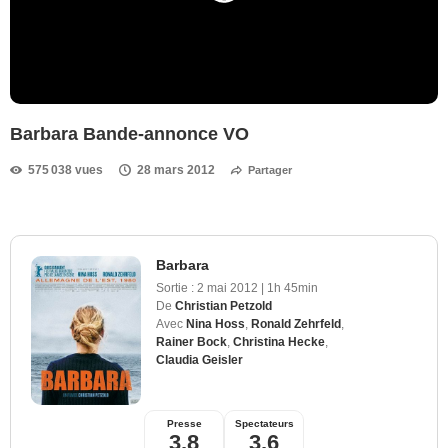
Barbara Bande-annonce VO
575 038 vues
28 mars 2012
Partager
Barbara
Sortie :
2 mai 2012
|
1h 45min
De
Christian Petzold
Avec
Nina Hoss
,
Ronald Zehrfeld
,
Rainer Bock
,
Christina Hecke
,
Claudia Geisler
Presse
Spectateurs
3,8
3,6