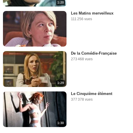
1:20
Les Matins merveilleux
111 256 vues
De la Comédie-Française
273 468 vues
1:29
Le Cinquième élément
377 378 vues
1:30