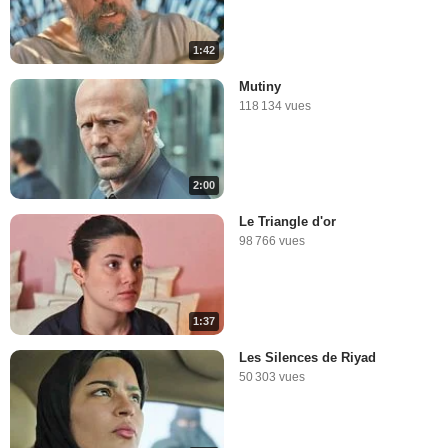
1:42
Mutiny
118 134 vues
2:00
Le Triangle d'or
98 766 vues
1:37
Les Silences de Riyad
50 303 vues