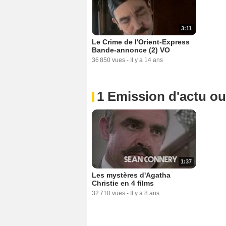
3:11
Le Crime de l'Orient-Express
Bande-annonce (2) VO
36 850 vues
-
Il y a 14 ans
1 Emission d'actu o
1:37
Les mystères d'Agatha
Christie en 4 films
32 710 vues
-
Il y a 8 ans