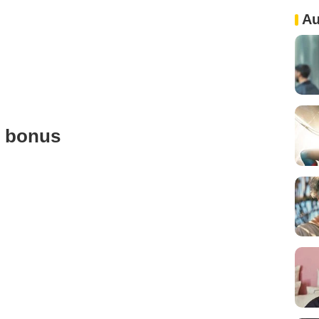
Au
u bonus