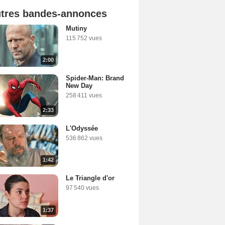
tres bandes-annonces
Mutiny
115 752 vues
2:00
Spider-Man: Brand
New Day
258 411 vues
2:33
L'Odyssée
536 862 vues
1:42
Le Triangle d'or
97 540 vues
1:37