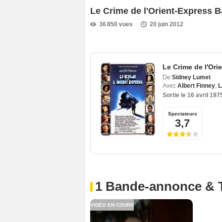
Le Crime de l'Orient-Express 
36 850 vues
20 juin 2012
Le Crime de l'Ori
De
Sidney Lumet
Avec
Albert Finney
,
L
Sortie le
16 avril 197
Spectateurs
3,7
1 Bande-annonce & 
VIDÉO EN COURS