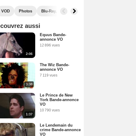
VOD
Photos
Blu-Ray, DVD
Musique
Secrets de tourna
couvrez aussi
Equus Bande-
annonce VO
12 896 vues
2:06
The Wiz Bande-
annonce VO
7 119 vues
3:38
Le Prince de New
York Bande-annonce
VO
10 790 vues
1:37
Le Lendemain du
crime Bande-annonce
VO