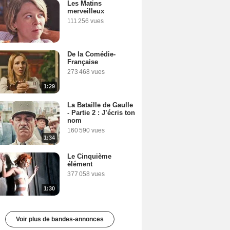
Les Matins
merveilleux
111 256 vues
De la Comédie-
Française
273 468 vues
1:29
La Bataille de Gaulle
- Partie 2 : J’écris ton
nom
160 590 vues
1:34
Le Cinquième
élément
377 058 vues
1:30
Voir plus de bandes-annonces