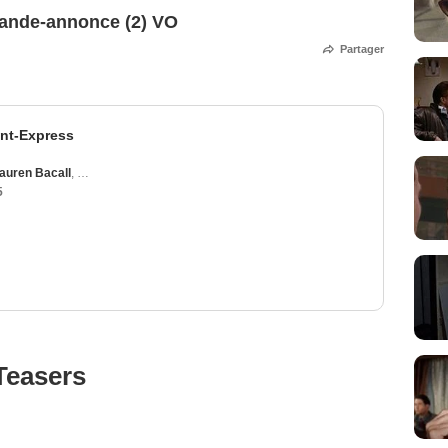
Bande-annonce (2) VO
Partager
ent-Express
auren Bacall
,
Jacqueline Bisset
,
Martin Balsam
,
Jean-Pierre Cassel
5
Teasers