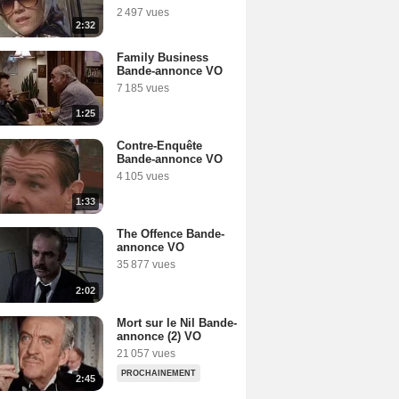
2 497 vues
2:32
Family Business
Bande-annonce VO
7 185 vues
1:25
Contre-Enquête
Bande-annonce VO
4 105 vues
1:33
The Offence Bande-
annonce VO
35 877 vues
2:02
Mort sur le Nil Bande-
annonce (2) VO
21 057 vues
PROCHAINEMENT
2:45