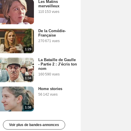
Les Matins
merveilleux
110 153 vues
De la Comédie-
Française
270 671 vues
1:29
La Bataille de Gaulle
- Partie 2 : J’écris ton
nom
160 590 vues
1:34
Home stories
56 142 vues
1:38
Voir plus de bandes-annonces