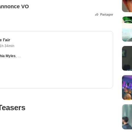
e-annonce VO
Partager
 l'air
1h 34min
hia Myles
,
Ben Kingsley
,
Brady Corbet
,
Ron Cook
Teasers