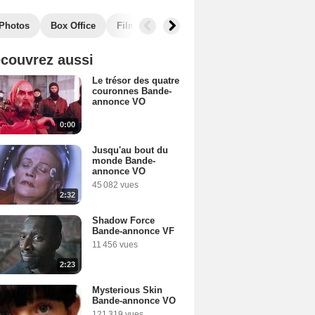
Photos
Box Office
Films similaires
couvrez aussi
Le trésor des quatre
couronnes Bande-
annonce VO
0:00
Jusqu'au bout du
monde Bande-
annonce VO
45 082 vues
2:32
Shadow Force
Bande-annonce VF
11 456 vues
2:23
Mysterious Skin
Bande-annonce VO
121 319 vues