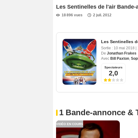
Les Sentinelles de l'air Band
18 896 vues
2 juil. 2012
Les Sentinelles de
Sortie :
10 mai 2018
|
De
Jonathan Frakes
Avec
Bill Paxton
,
Sop
Spectateurs
2,0
1 Bande-annonce & 
VIDÉO EN COURS