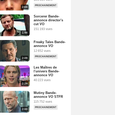
PROCHAINEMENT
2:04
Sorcerer Bande-
annonce director's
cut VO
151 193 vues
1:44
Freaky Tales Bande-
annonce VO
12 652 vues
PROCHAINEMENT
2:09
Les Maîtres de
l'univers Bande-
annonce VO
40 223 vues
2:24
Mutiny Bande-
annonce VO STFR
115 752 vues
PROCHAINEMENT
2:00