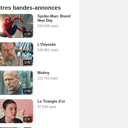
tres bandes-annonces
Spider-Man: Brand
New Day
255 029 vues
2:33
L'Odyssée
536 862 vues
1:42
Mutiny
115 752 vues
2:00
Le Triangle d'or
97 540 vues
1:37