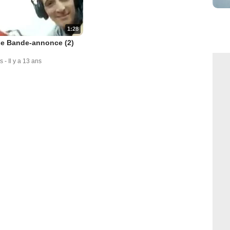
1:28
se Bande-annonce (2)
s
-
Il y a 13 ans