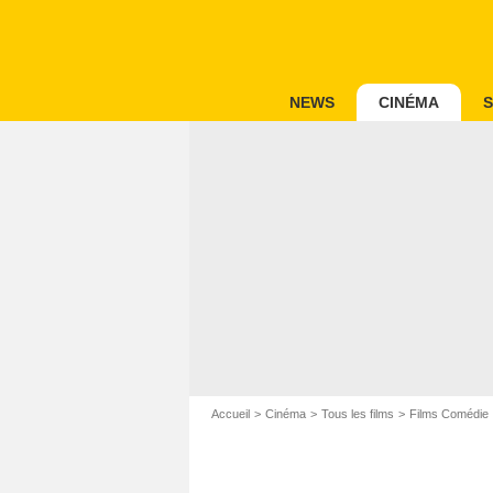
NEWS
CINÉMA
S
Accueil
Cinéma
Tous les films
Films Comédie