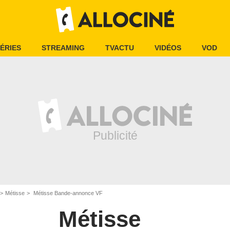
ÉRIES
STREAMING
TVACTU
VIDÉOS
VOD
Métisse
Métisse Bande-annonce VF
Métisse