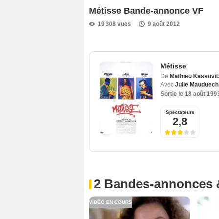
Métisse Bande-annonce VF
19 308 vues
9 août 2012
Métisse
De
Mathieu Kassovit
Avec
Julie Mauduech
Sortie le
18 août 199
Spectateurs
2,8
2 Bandes-annonces 
VIDÉO EN COURS