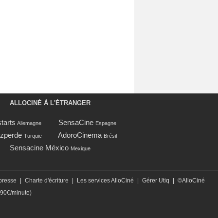
ALLOCINÉ À L'ÉTRANGER
tarts
SensaCine
Allemagne
Espagne
zperde
AdoroCinema
Turquie
Brésil
Sensacine México
Mexique
presse
|
Charte d'écriture
|
Les services AlloCiné
|
Gérer Utiq
|
©AlloCiné
,90€/minute)