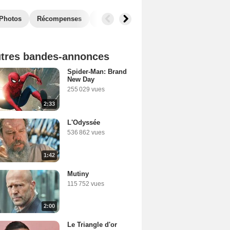
Photos
Récompenses
Films similaires
tres bandes-annonces
Spider-Man: Brand
New Day
255 029 vues
2:33
L'Odyssée
536 862 vues
1:42
Mutiny
115 752 vues
2:00
Le Triangle d'or