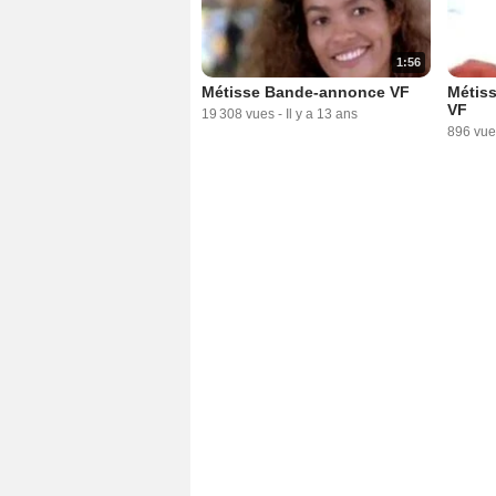
1:56
Métisse Bande-annonce VF
Métis
VF
19 308 vues
-
Il y a 13 ans
896 vue