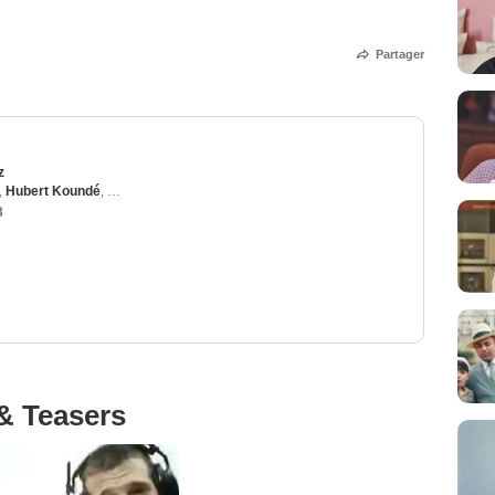
Partager
z
,
Hubert Koundé
,
Mathieu Kassovitz
,
Vincent Cassel
,
Tadek Lokcinski
3
& Teasers