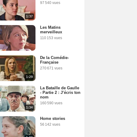
97 540 vues
1:37
Les Matins
merveilleux
110 153 vues
De la Comédie-
Française
270 671 vues
1:29
La Bataille de Gaulle
- Partie 2 : J’écris ton
nom
160 590 vues
1:34
Home stories
56 142 vues