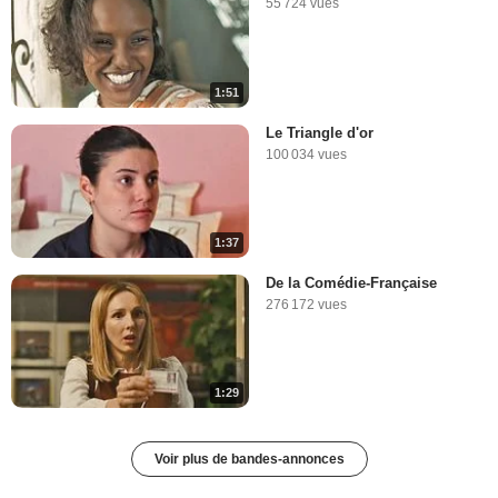
55 724 vues
1:51
Le Triangle d'or
100 034 vues
1:37
De la Comédie-Française
276 172 vues
1:29
Voir plus de bandes-annonces