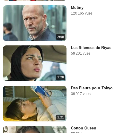
Mutiny
120 165 vues
2:00
Les Silences de Riyad
59 201 vues
1:20
Des Fleurs pour Tokyo
39 917 vues
1:21
Cotton Queen