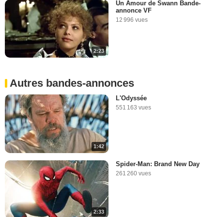
Un Amour de Swann Bande-
annonce VF
12 996 vues
2:23
Autres bandes-annonces
L'Odyssée
551 163 vues
1:42
Spider-Man: Brand New Day
261 260 vues
2:33