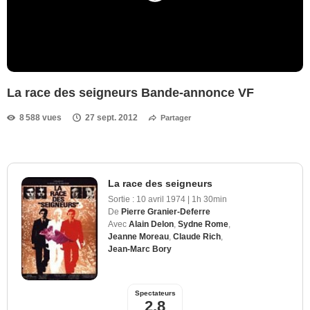
La race des seigneurs Bande-annonce VF
8 588 vues
27 sept. 2012
Partager
La race des seigneurs
Sortie :
10 avril 1974
|
1h 30min
De
Pierre Granier-Deferre
Avec
Alain Delon
,
Sydne Rome
,
Jeanne Moreau
,
Claude Rich
,
Jean-Marc Bory
Spectateurs
2,8