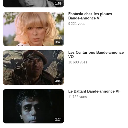
1:59
Fantasia chez les ploucs
Bande-annonce VF
9 221 vues
3:40
Les Centurions Bande-annonce
VO
18 603 vues
3:00
Le Battant Bande-annonce VF
11 738 vues
2:24