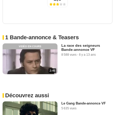
1 Bande-annonce & Teasers
La race des seigneurs
VIDÉO EN COURS
Bande-annonce VF
8 588 vues
-
Il y a 13 ans
2:46
Découvrez aussi
Le Gang Bande-annonce VF
5 635 vues