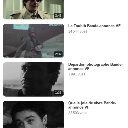
2:41
Le Toubib Bande-annonce VF
14 544 vues
2:32
Depardon photographe Bande-
annonce VF
1 991 vues
1:36
Quelle joie de vivre Bande-
annonce VF
22 503 vues