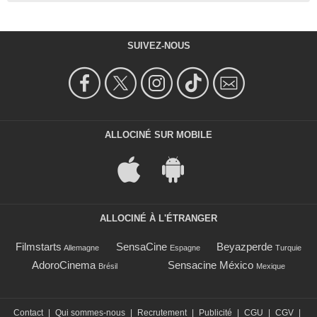
SUIVEZ-NOUS
ALLOCINÉ SUR MOBILE
ALLOCINÉ À L'ÉTRANGER
Filmstarts
SensaCine
Beyazperde
Allemagne
Espagne
Turquie
AdoroCinema
Sensacine México
Brésil
Mexique
Contact
|
Qui sommes-nous
|
Recrutement
|
Publicité
|
CGU
|
CGV
|