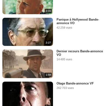
2:15
Panique à Hollywood Bande-
annonce VO
42 258 vues
2:27
Dernier recours Bande-annonce
VO
14 495 vues
1:59
Otage Bande-annonce VF
262 703 vues