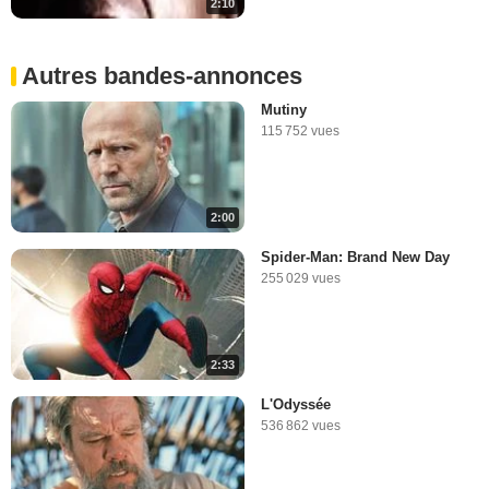
2:10
Autres bandes-annonces
Mutiny
115 752 vues
2:00
Spider-Man: Brand New Day
255 029 vues
2:33
L'Odyssée
536 862 vues