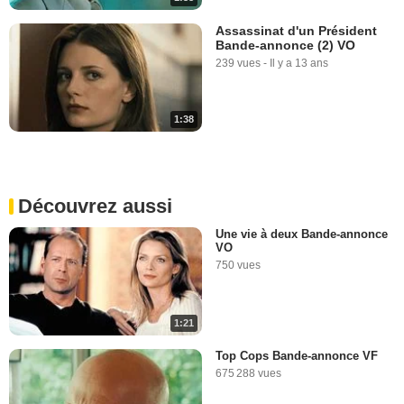
Assassinat d'un Président
Bande-annonce (2) VO
239 vues
-
Il y a 13 ans
1:38
Découvrez aussi
Une vie à deux Bande-annonce
VO
750 vues
1:21
Top Cops Bande-annonce VF
675 288 vues