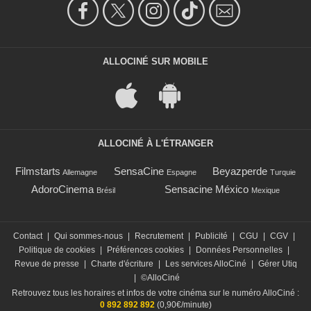
ALLOCINÉ SUR MOBILE
ALLOCINÉ À L'ÉTRANGER
Filmstarts
SensaCine
Beyazperde
Allemagne
Espagne
Turquie
AdoroCinema
Sensacine México
Brésil
Mexique
Contact
|
Qui sommes-nous
|
Recrutement
|
Publicité
|
CGU
|
CGV
|
Politique de cookies
|
Préférences cookies
|
Données Personnelles
|
Revue de presse
|
Charte d'écriture
|
Les services AlloCiné
|
Gérer Utiq
|
©AlloCiné
Retrouvez tous les horaires et infos de votre cinéma sur le numéro AlloCiné :
0 892 892 892
(0,90€/minute)