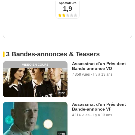
Spectateurs
1,9
3 Bandes-annonces & Teasers
Assassinat d'un Président
VIDÉO EN COURS
Bande-annonce VO
7 358 vues
-
Il y a 13 ans
2:22
Assassinat d'un Président
Bande-annonce VF
4 114 vues
-
Il y a 13 ans
1:38