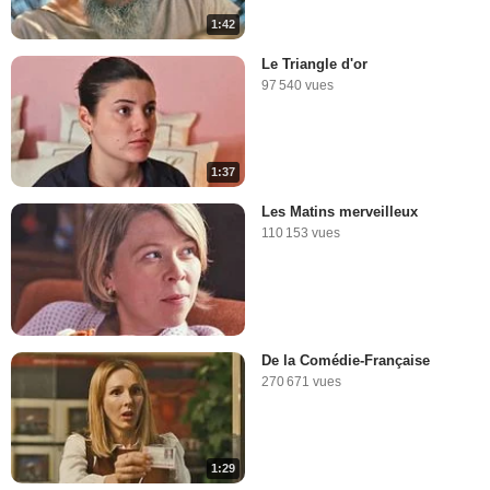
1:42
Le Triangle d'or
97 540 vues
1:37
Les Matins merveilleux
110 153 vues
De la Comédie-Française
270 671 vues
1:29