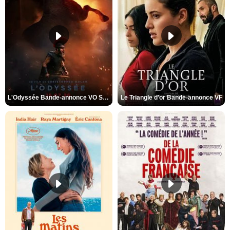
L'Odyssée Bande-annonce VO STFR
Le Triangle d'or Bande-annonce VF