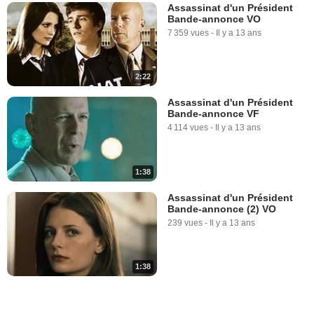
Assassinat d'un Président
Bande-annonce VO
7 359 vues
-
Il y a 13 ans
2:22
Assassinat d'un Président
Bande-annonce VF
4 114 vues
-
Il y a 13 ans
1:38
Assassinat d'un Président
Bande-annonce (2) VO
239 vues
-
Il y a 13 ans
1:38