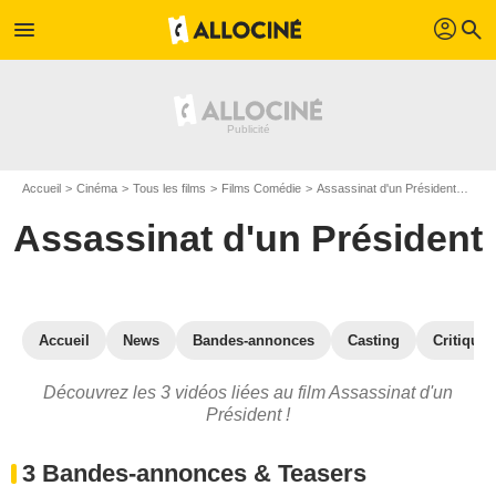
profil
menu
search
Accueil
Cinéma
Tous les films
Films Comédie
Assassinat d'un Président
Vidé
Assassinat d'un Président
Accueil
News
Bandes-annonces
Casting
Critiques
Découvrez les 3 vidéos liées au film Assassinat d'un
Président !
3 Bandes-annonces & Teasers