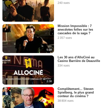
240 vues
Mission Impossible : 7
anecdotes folles sur les
cascades de la saga ?
2 357 vues
5:28
Les 30 ans d'AlloCiné au
Casino Barrière de Deauville
334 vues
2:30
Complètement… Steven
Spielberg, le plus grand
conteur du cinéma ?
38 804 vues