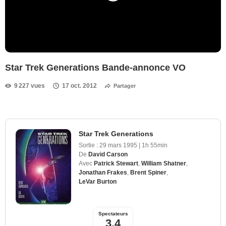
Star Trek Generations Bande-annonce VO
9 227 vues
17 oct. 2012
Partager
Star Trek Generations
Sortie :
29 mars 1995
|
1h 55min
De
David Carson
Avec
Patrick Stewart
,
William Shatner
,
Jonathan Frakes
,
Brent Spiner
,
LeVar Burton
Spectateurs
3,4