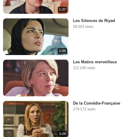
1:37
Les Silences de Riyad
59 201 vues
1:20
Les Matins merveilleux
112 240 vues
De la Comédie-Française
276 172 vues
1:29