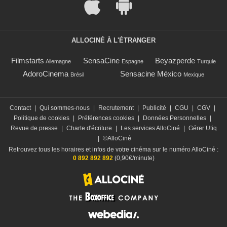
ALLOCINÉ À L'ÉTRANGER
Filmstarts
SensaCine
Beyazperde
Allemagne
Espagne
Turquie
AdoroCinema
Sensacine México
Brésil
Mexique
Contact
|
Qui sommes-nous
|
Recrutement
|
Publicité
|
CGU
|
CGV
|
Politique de cookies
|
Préférences cookies
|
Données Personnelles
|
Revue de presse
|
Charte d'écriture
|
Les services AlloCiné
|
Gérer Utiq
|
©AlloCiné
Retrouvez tous les horaires et infos de votre cinéma sur le numéro AlloCiné :
0 892 892 892
(0,90€/minute)