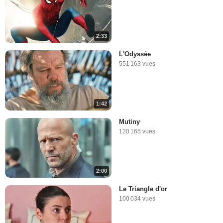
2:33
L'Odyssée
551 163 vues
1:42
Mutiny
120 165 vues
2:00
Le Triangle d'or
100 034 vues