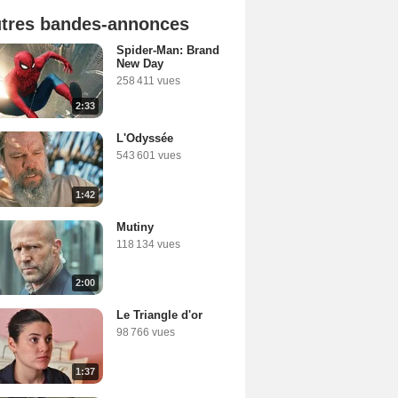
tres bandes-annonces
Spider-Man: Brand
New Day
258 411 vues
2:33
L'Odyssée
543 601 vues
1:42
Mutiny
118 134 vues
2:00
Le Triangle d'or
98 766 vues
1:37