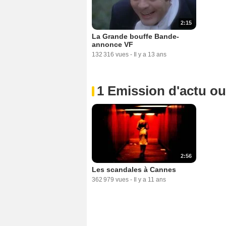
2:15
La Grande bouffe Bande-
annonce VF
132 316 vues
-
Il y a 13 ans
1 Emission d'actu o
2:56
Les scandales à Cannes
362 979 vues
-
Il y a 11 ans