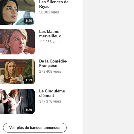
Les Silences de
Riyad
50 303 vues
1:20
Les Matins
merveilleux
111 256 vues
De la Comédie-
Française
273 468 vues
1:29
Le Cinquième
élément
377 378 vues
1:30
Voir plus de bandes-annonces