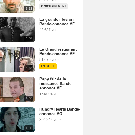
PROCHAINEMENT
2:21
La grande illusion
Bande-annonce VF
43 637 vues
4:06
Le Grand restaurant
Bande-annonce VF
51 679 vues
EN SALLE
3:56
Papy fait de la
résistance Bande-
annonce VF
154 004 vues
1:00
Hungry Hearts Bande-
annonce VO
301 244 vues
1:36