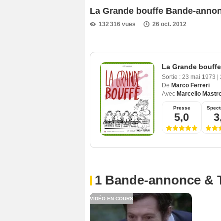
La Grande bouffe Bande-anno
132 316 vues
26 oct. 2012
La Grande bouffe
Sortie :
23 mai 1973
|
De
Marco Ferreri
Avec
Marcello Mastro
Presse
Spect
5,0
3
1 Bande-annonce & 
VIDÉO EN COURS