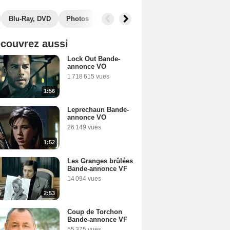
Blu-Ray, DVD
Photos
Secrets de tournage
Récompenses
couvrez aussi
Lock Out Bande-
annonce VO
1 718 615 vues
1:56
Leprechaun Bande-
annonce VO
26 149 vues
1:52
Les Granges brûlées
Bande-annonce VF
14 094 vues
2:53
Coup de Torchon
Bande-annonce VF
55 375 vues