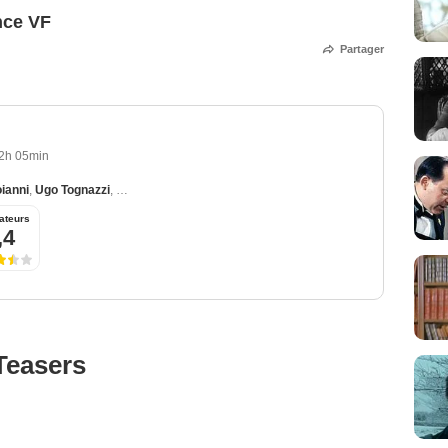
nce VF
Partager
2h 05min
ianni
,
Ugo Tognazzi
,
Michel Piccoli
,
Philippe Noiret
,
Andréa Ferréol
ateurs
,4
Teasers