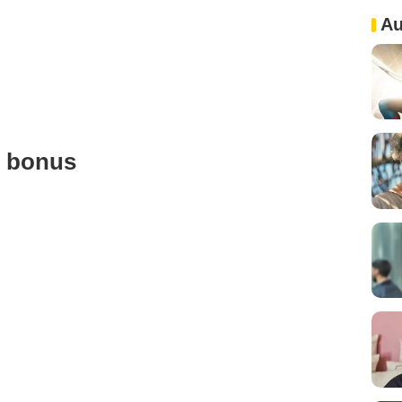
Au
u bonus