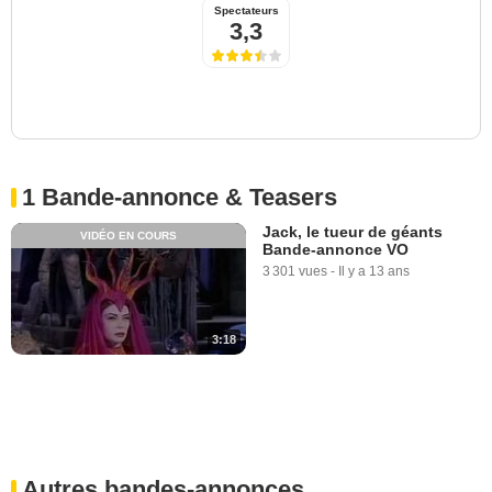
Spectateurs
3,3
1 Bande-annonce & Teasers
Jack, le tueur de géants
VIDÉO EN COURS
Bande-annonce VO
3 301 vues
-
Il y a 13 ans
3:18
Autres bandes-annonces