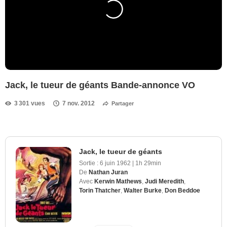
Jack, le tueur de géants Bande-annonce VO
3 301 vues
7 nov. 2012
Partager
Jack, le tueur de géants
Sortie :
6 juin 1962
|
1h 29min
De
Nathan Juran
Avec
Kerwin Mathews
,
Judi Meredith
,
Torin Thatcher
,
Walter Burke
,
Don Beddoe