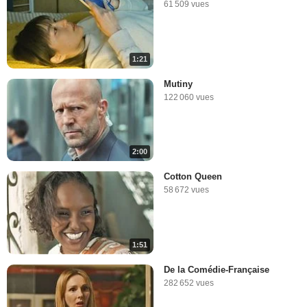
61 509 vues
1:21
Mutiny
122 060 vues
2:00
Cotton Queen
58 672 vues
1:51
De la Comédie-Française
282 652 vues