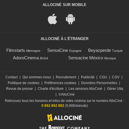
ALLOCINÉ SUR MOBILE
ALLOCINÉ À L'ÉTRANGER
Filmstarts
SensaCine
Beyazperde
Allemagne
Espagne
Turquie
AdoroCinema
Sensacine México
Brésil
Mexique
Contact
|
Qui sommes-nous
|
Recrutement
|
Publicité
|
CGU
|
CGV
|
Politique de cookies
|
Préférences cookies
|
Données Personnelles
|
Revue de presse
|
Charte d'écriture
|
Les services AlloCiné
|
Gérer Utiq
|
©AlloCiné
Retrouvez tous les horaires et infos de votre cinéma sur le numéro AlloCiné :
0 892 892 892
(0,90€/minute)