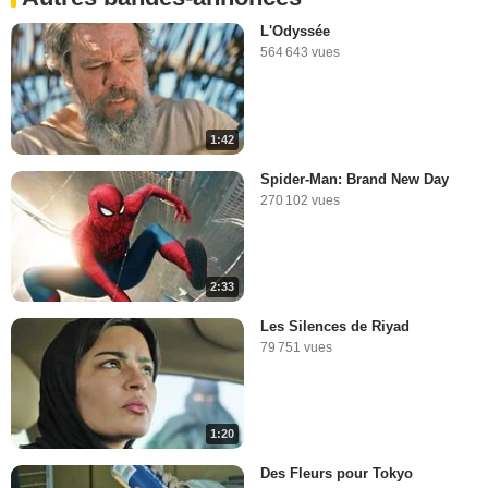
L'Odyssée
564 643 vues
1:42
Spider-Man: Brand New Day
270 102 vues
2:33
Les Silences de Riyad
79 751 vues
1:20
Des Fleurs pour Tokyo