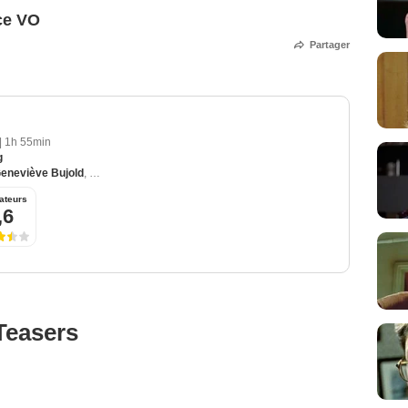
ce VO
Partager
|
1h 55min
g
eneviève Bujold
,
Heidi von Palleske
,
Shirley Douglas
,
Stephen Lack
ateurs
,6
Teasers