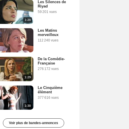
Les Silences de
Riyad
59 201 vues
1:20
Les Matins
merveilleux
112 240 vues
De la Comédie-
Française
276 172 vues
1:29
Le Cinquième
élément
377 616 vues
1:30
Voir plus de bandes-annonces