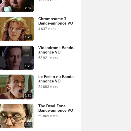
2:02
Chromosome 3
Bande-annonce VO
4 637 vues
1:20
Videodrome Bande-
annonce VO
63 921 vues
1:25
Le Festin nu Bande-
annonce VO
34 883 vues
1:28
The Dead Zone
Bande-annonce VO
59 869 vues
1:46