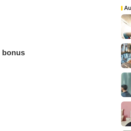
Au
u bonus