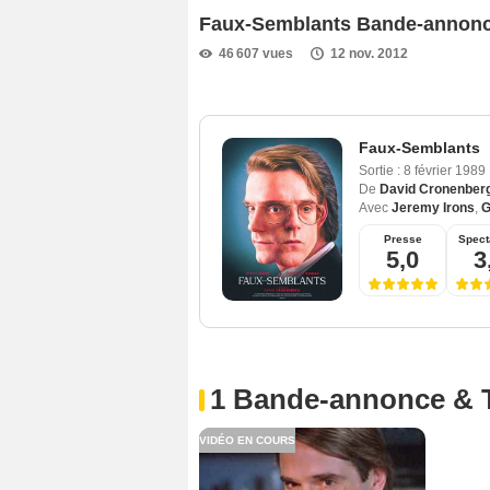
Faux-Semblants Bande-annon
46 607 vues
12 nov. 2012
Faux-Semblants
Sortie :
8 février 1989
De
David Cronenber
Avec
Jeremy Irons
,
G
Presse
Spect
5,0
3
1 Bande-annonce & 
VIDÉO EN COURS