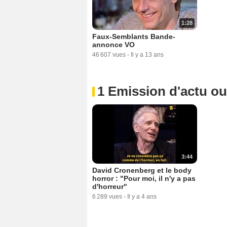
1:28
Faux-Semblants Bande-
annonce VO
46 607 vues
-
Il y a 13 ans
1 Emission d'actu o
3:44
David Cronenberg et le body
horror : "Pour moi, il n'y a pas
d'horreur"
6 289 vues
-
Il y a 4 ans