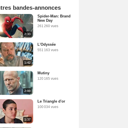
tres bandes-annonces
Spider-Man: Brand
New Day
261 260 vues
2:33
L'Odyssée
551 163 vues
1:42
Mutiny
120 165 vues
2:00
Le Triangle d'or
100 034 vues
1:37