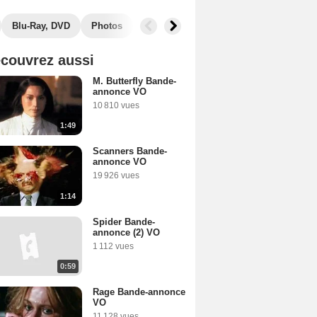
Blu-Ray, DVD
Photos
Musique
Récompenses
Films s
couvrez aussi
M. Butterfly Bande-
annonce VO
10 810 vues
1:49
Scanners Bande-
annonce VO
19 926 vues
1:14
Spider Bande-
annonce (2) VO
1 112 vues
0:59
Rage Bande-annonce
VO
11 128 vues