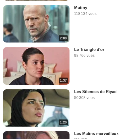
Mutiny
118 134 vues
2:00
Le Triangle d'or
98 766 vues
1:37
Les Silences de Riyad
50 303 vues
1:20
Les Matins merveilleux