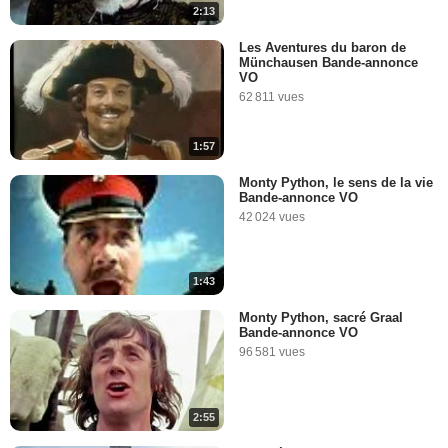
2:13
Les Aventures du baron de
Münchausen Bande-annonce
VO
62 811 vues
1:57
Monty Python, le sens de la vie
Bande-annonce VO
42 024 vues
1:43
Monty Python, sacré Graal
Bande-annonce VO
96 581 vues
2:55