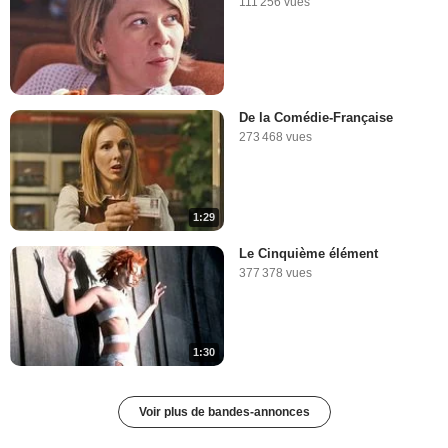
111 256 vues
De la Comédie-Française
273 468 vues
1:29
Le Cinquième élément
377 378 vues
1:30
Voir plus de bandes-annonces