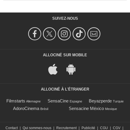
SUIVEZ-NOUS
ALLOCINÉ SUR MOBILE
ALLOCINÉ À L'ÉTRANGER
Filmstarts
SensaCine
Beyazperde
Allemagne
Espagne
Turquie
AdoroCinema
Sensacine México
Brésil
Mexique
Contact
|
Qui sommes-nous
|
Recrutement
|
Publicité
|
CGU
|
CGV
|