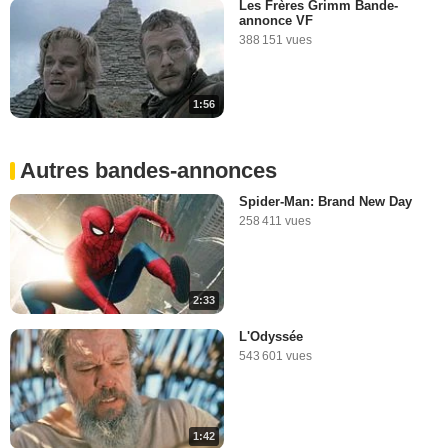
Les Frères Grimm Bande-
annonce VF
388 151 vues
1:56
Autres bandes-annonces
Spider-Man: Brand New Day
258 411 vues
2:33
L'Odyssée
543 601 vues
1:42