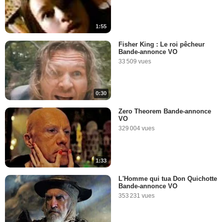
1:55
Fisher King : Le roi pêcheur
Bande-annonce VO
33 509 vues
0:30
Zero Theorem Bande-annonce
VO
329 004 vues
1:33
L'Homme qui tua Don Quichotte
Bande-annonce VO
353 231 vues