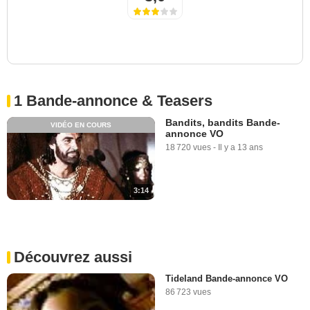
1 Bande-annonce & Teasers
Bandits, bandits Bande-
VIDÉO EN COURS
annonce VO
18 720 vues
-
Il y a 13 ans
3:14
Découvrez aussi
Tideland Bande-annonce VO
86 723 vues