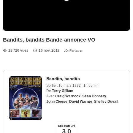
Bandits, bandits Bande-annonce VO
18 720 vues
16 nov. 2012
Partager
Bandits, bandits
Sortie :
10 mars 1982
|
1h 55min
De
Terry Gilliam
Avec
Craig Warnock
,
Sean Connery
,
John Cleese
,
David Warner
,
Shelley Duvall
Spectateurs
3,0