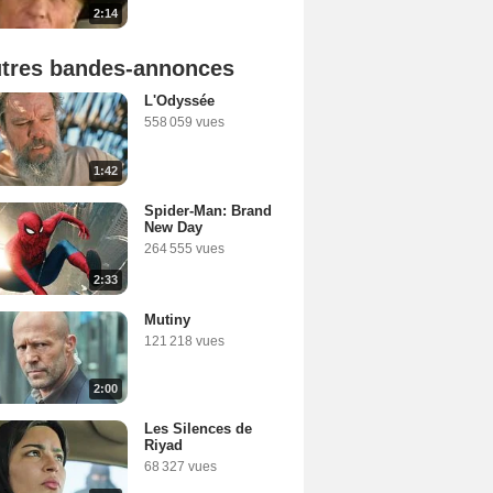
2:14
tres bandes-annonces
L'Odyssée
558 059 vues
1:42
Spider-Man: Brand
New Day
264 555 vues
2:33
Mutiny
121 218 vues
2:00
Les Silences de
Riyad
68 327 vues