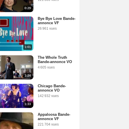
0:29
Bye Bye Love Bande-
annonce VF
26 961 vues
1:01
The Whole Truth
Bande-annonce VO
4 605 vues
1:24
Chicago Bande-
annonce VO
142 932 vues
1:33
Appaloosa Bande-
annonce VF
221 704 vues