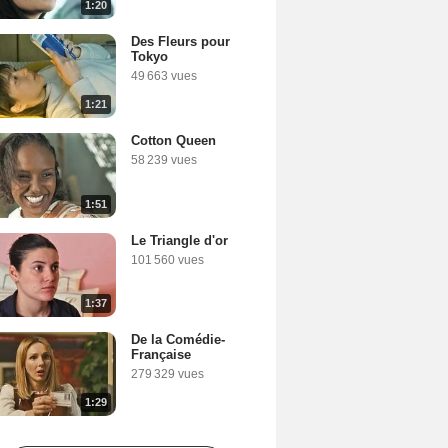
1:20
Des Fleurs pour
Tokyo
49 663 vues
1:21
Cotton Queen
58 239 vues
1:51
Le Triangle d'or
101 560 vues
1:37
De la Comédie-
Française
279 329 vues
1:29