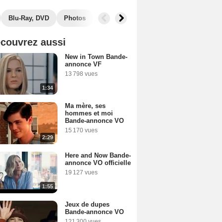
Blu-Ray, DVD
Photos
Secrets de tournage
Récompenses
couvrez aussi
New in Town Bande-
annonce VF
13 798 vues
1:34
Ma mère, ses
hommes et moi
Bande-annonce VO
15 170 vues
2:29
Here and Now Bande-
annonce VO officielle
19 127 vues
1:55
Jeux de dupes
Bande-annonce VO
121 300 vues