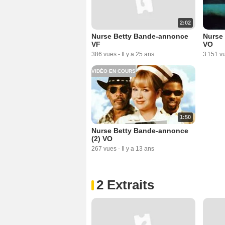
2:02
Nurse Betty Bande-annonce
Nurse
VF
VO
386 vues
-
Il y a 25 ans
3 151 v
VIDÉO EN COURS
1:50
Nurse Betty Bande-annonce
(2) VO
267 vues
-
Il y a 13 ans
2 Extraits