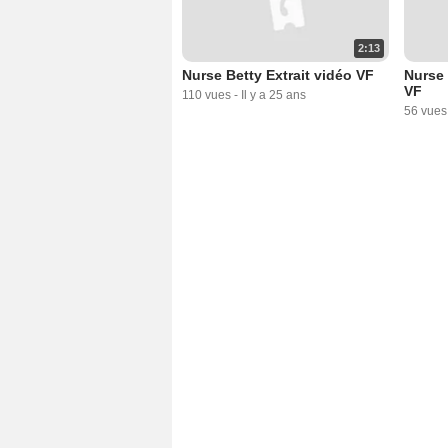
2:13
Nurse Betty Extrait vidéo VF
Nurse 
VF
110 vues
-
Il y a 25 ans
56 vues