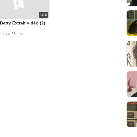
1:16
Betty Extrait vidéo (2)
-
Il y a 25 ans