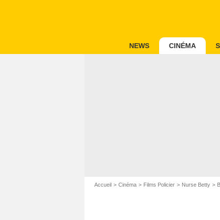
NEWS
CINÉMA
S
Accueil
Cinéma
Films Policier
Nurse Betty
B