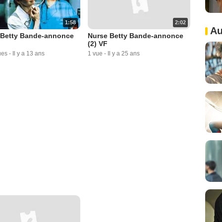
1:58
2:02
Au
 Betty Bande-annonce
Nurse Betty Bande-annonce
(2) VF
ues
-
Il y a 13 ans
1 vue
-
Il y a 25 ans