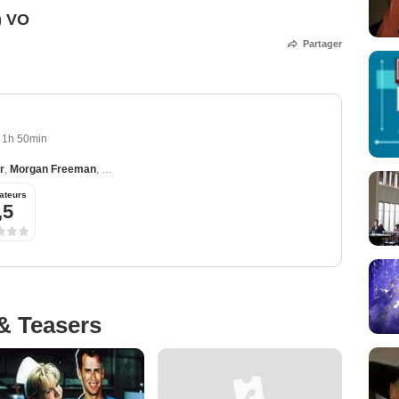
) VO
Partager
1h 50min
r
,
Morgan Freeman
,
Chris Rock
,
Greg Kinnear
,
Aaron Eckhart
ateurs
,5
& Teasers