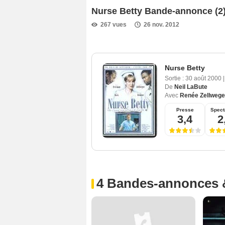
Nurse Betty Bande-annonce (2
267 vues
26 nov. 2012
Nurse Betty
Sortie :
30 août 2000
|
De
Neil LaBute
Avec
Renée Zellwege
Presse
Spect
3,4
2
4 Bandes-annonces 