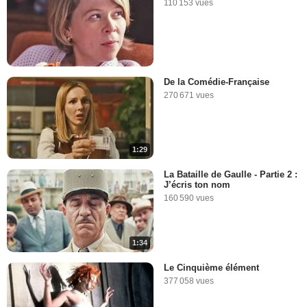
110 153 vues
De la Comédie-Française
270 671 vues
1:29
La Bataille de Gaulle - Partie 2 :
J’écris ton nom
160 590 vues
1:34
Le Cinquième élément
377 058 vues