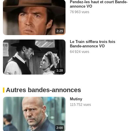
Pendez-les haut et court Bande-
annonce VO
76 963 vues
2:29
Le Train sifflera trois fois
Bande-annonce VO
64 924 vues
1:28
Autres bandes-annonces
Mutiny
115 752 vues
2:00