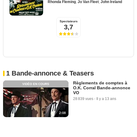
Rhonda Fleming
,
Jo Van Fleet
,
John Ireland
Spectateurs
3,7
1 Bande-annonce & Teasers
Règlements de comptes à
VIDÉO EN COURS
O.K. Corral Bande-annonce
VO
28 839 vues
-
Il y a 13 ans
2:08