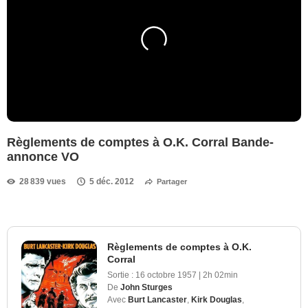
Règlements de comptes à O.K. Corral Bande-
annonce VO
28 839 vues
5 déc. 2012
Partager
Règlements de comptes à O.K.
Corral
Sortie :
16 octobre 1957
|
2h 02min
De
John Sturges
Avec
Burt Lancaster
,
Kirk Douglas
,