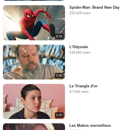
Spider-Man: Brand New Day
255 029 vues
2:33
L'Odyssée
536 862 vues
1:42
Le Triangle d'or
97 540 vues
1:37
Les Matins merveilleux