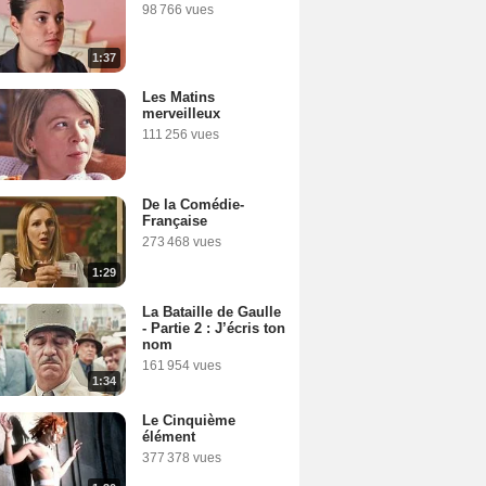
98 766 vues
1:37
Les Matins
merveilleux
111 256 vues
De la Comédie-
Française
273 468 vues
1:29
La Bataille de Gaulle
- Partie 2 : J’écris ton
nom
161 954 vues
1:34
Le Cinquième
élément
377 378 vues