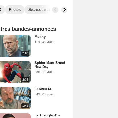
D
Photos
Secrets de tournage
Récompenses
Films simil
tres bandes-annonces
Mutiny
118 134 vues
2:00
Spider-Man: Brand
New Day
258 411 vues
2:33
L'Odyssée
543 601 vues
1:42
Le Triangle d'or