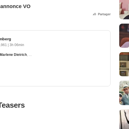
-annonce VO
Partager
mberg
 1961
|
3h 06min
Marlene Dietrich
,
Richard Widmark
,
Burt Lancaster
,
Montgomery Clift
Teasers