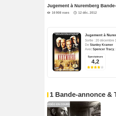
Jugement à Nuremberg Bande
16 908 vues
12 déc. 2012
Jugement à Nure
Sortie :
20 décembre
De
Stanley Kramer
Avec
Spencer Tracy
,
Spectateurs
4,2
1 Bande-annonce & 
VIDÉO EN COURS