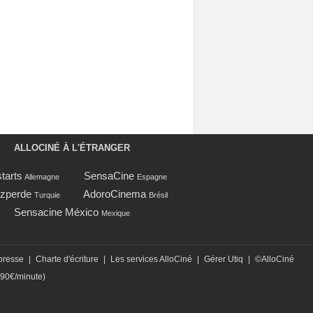
ALLOCINÉ À L'ÉTRANGER
tarts
SensaCine
Allemagne
Espagne
zperde
AdoroCinema
Turquie
Brésil
Sensacine México
Mexique
presse
|
Charte d'écriture
|
Les services AlloCiné
|
Gérer Utiq
|
©AlloCiné
,90€/minute)