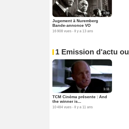
3:00
Jugement à Nuremberg
Bande-annonce VO
16 908 vues
-
Il y a 13 ans
1 Emission d'actu o
1:11
TCM Cinéma présente : And
the winner is...
10 484 vues
-
Il y a 11 ans