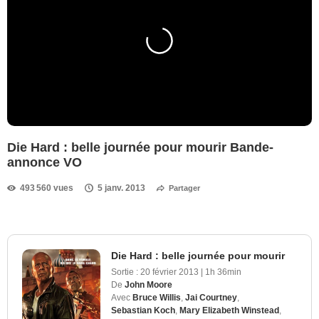
Die Hard : belle journée pour mourir Bande-
annonce VO
493 560 vues
5 janv. 2013
Partager
Die Hard : belle journée pour mourir
Sortie :
20 février 2013
|
1h 36min
De
John Moore
Avec
Bruce Willis
,
Jai Courtney
,
Sebastian Koch
,
Mary Elizabeth Winstead
,