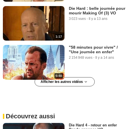
Die Hard : belle journée pour
mourir Making Of (3) VO
3 023 vues
-
Il y a 13 ans
1:17
"58 minutes pour vivre" /
"Une journée en enfer"
2 154 948 vues
-
Il y a 14 ans
6:48
Afficher les autres vidéos
Die Hard : belle journée pour
mourir Making Of (4) VO
731 vues
-
Il y a 13 ans
Découvrez aussi
2:11
Die Hard 4 - retour en enfer