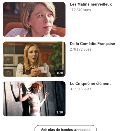
Les Matins merveilleux
112 240 vues
De la Comédie-Française
276 172 vues
1:29
Le Cinquième élément
377 616 vues
1:30
Voir plus de bandes-annonces