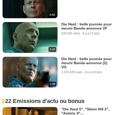
0:52
Die Hard : belle journée pour
mourir Bande-annonce VF
544 291 vues
-
Il y a 13 ans
2:24
Die Hard : belle journée pour
mourir Bande-annonce (2)
VO
1 210 426 vues
-
Il y a 13 ans
1:30
22 Emissions d'actu ou bonus
"Die Hard 5", "Silent Hill 2",
"Astérix 4"...