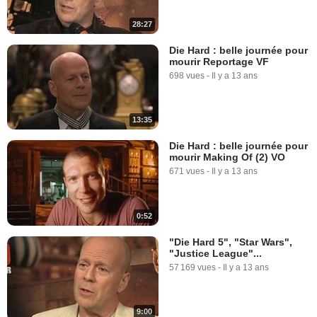
28:27
Die Hard : belle journée pour
mourir Reportage VF
698 vues
-
Il y a 13 ans
13:35
Die Hard : belle journée pour
mourir Making Of (2) VO
671 vues
-
Il y a 13 ans
0:52
"Die Hard 5", "Star Wars",
"Justice League"...
57 169 vues
-
Il y a 13 ans
9:00