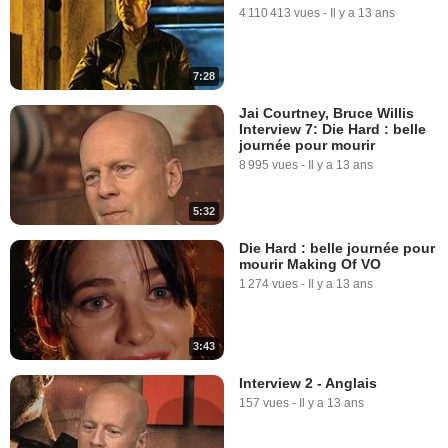
4 110 413 vues
-
Il y a 13 ans
7:28
Jai Courtney, Bruce Willis
Interview 7: Die Hard : belle
journée pour mourir
8 995 vues
-
Il y a 13 ans
5:32
Die Hard : belle journée pour
mourir Making Of VO
1 274 vues
-
Il y a 13 ans
3:43
Interview 2 - Anglais
157 vues
-
Il y a 13 ans