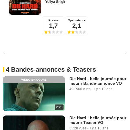
Yuliya Snigir
Presse
Spectateurs
1,7
2,1
4 Bandes-annonces & Teasers
Die Hard : belle journée pour
VIDÉO EN COURS
mourir Bande-annonce VO
493 560 vues
-
Il y a 13 ans
2:23
Die Hard : belle journée pour
mourir Teaser VO
3 728 vues
-
Il y a 13 ans