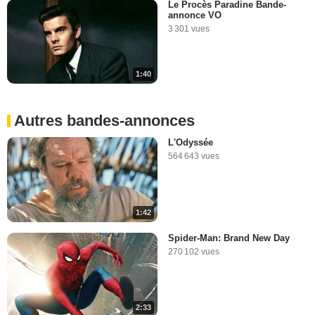
Le Procès Paradine Bande-
annonce VO
3 301 vues
1:40
Autres bandes-annonces
L'Odyssée
564 643 vues
1:42
Spider-Man: Brand New Day
270 102 vues
2:33