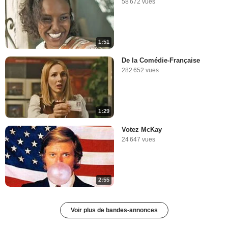
58 672 vues
1:51
De la Comédie-Française
282 652 vues
1:29
Votez McKay
24 647 vues
2:55
Voir plus de bandes-annonces