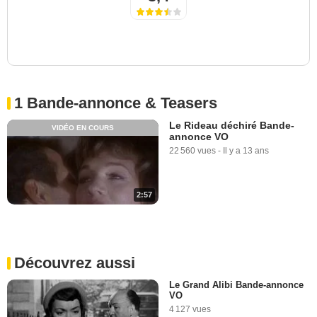
1 Bande-annonce & Teasers
Le Rideau déchiré Bande-
VIDÉO EN COURS
annonce VO
22 560 vues
-
Il y a 13 ans
2:57
Découvrez aussi
Le Grand Alibi Bande-annonce
VO
4 127 vues