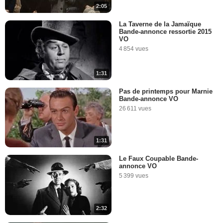
2:05
La Taverne de la Jamaïque
Bande-annonce ressortie 2015
VO
4 854 vues
1:31
Pas de printemps pour Marnie
Bande-annonce VO
26 611 vues
1:31
Le Faux Coupable Bande-
annonce VO
5 399 vues
2:32