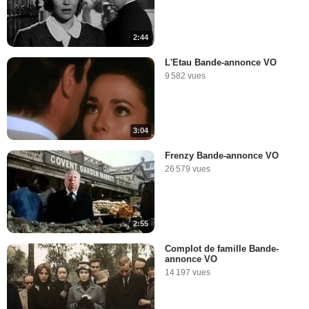
2:44
L'Etau Bande-annonce VO
9 582 vues
3:04
Frenzy Bande-annonce VO
26 579 vues
2:55
Complot de famille Bande-
annonce VO
14 197 vues