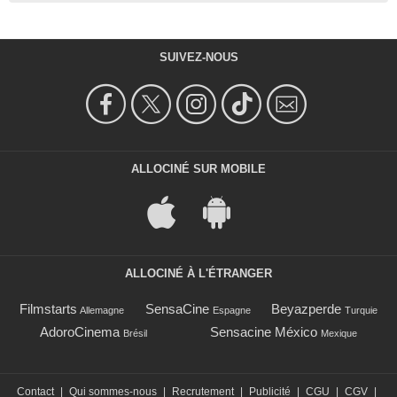
SUIVEZ-NOUS
ALLOCINÉ SUR MOBILE
ALLOCINÉ À L'ÉTRANGER
Filmstarts
SensaCine
Beyazperde
Allemagne
Espagne
Turquie
AdoroCinema
Sensacine México
Brésil
Mexique
Contact
|
Qui sommes-nous
|
Recrutement
|
Publicité
|
CGU
|
CGV
|