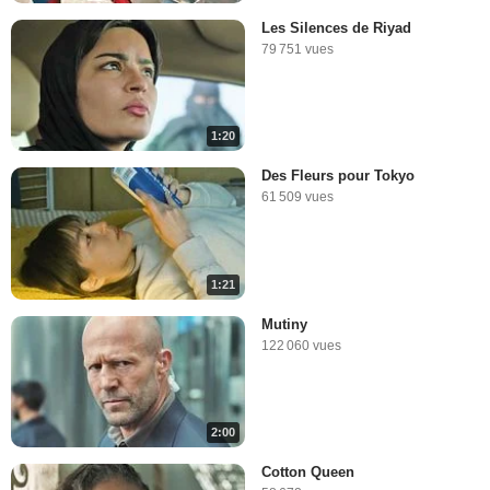
Les Silences de Riyad
79 751 vues
1:20
Des Fleurs pour Tokyo
61 509 vues
1:21
Mutiny
122 060 vues
2:00
Cotton Queen