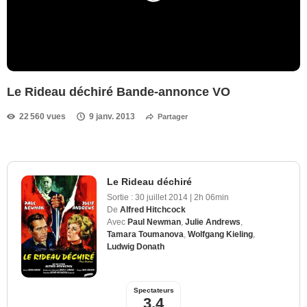
Le Rideau déchiré Bande-annonce VO
22 560 vues
9 janv. 2013
Partager
Le Rideau déchiré
Sortie :
30 juillet 2014
|
2h 06min
De
Alfred Hitchcock
Avec
Paul Newman
,
Julie Andrews
,
Tamara Toumanova
,
Wolfgang Kieling
,
Ludwig Donath
Spectateurs
3,4