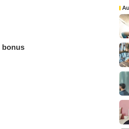
Au
u bonus