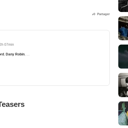
Partager
2h 07min
ord
,
Dany Robin
,
John Vernon
,
Karin Dor
,
Michel Piccoli
Teasers