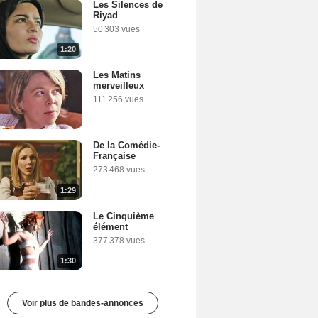
Les Silences de
Riyad
50 303 vues
1:20
Les Matins
merveilleux
111 256 vues
De la Comédie-
Française
273 468 vues
1:29
Le Cinquième
élément
377 378 vues
1:30
Voir plus de bandes-annonces