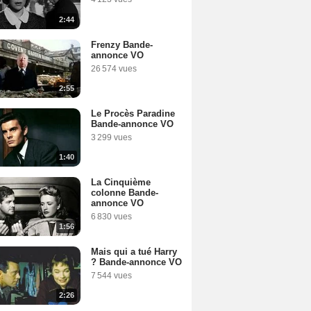
2:44
Frenzy Bande-
annonce VO
26 574 vues
2:55
Le Procès Paradine
Bande-annonce VO
3 299 vues
1:40
La Cinquième
colonne Bande-
annonce VO
6 830 vues
1:56
Mais qui a tué Harry
? Bande-annonce VO
7 544 vues
2:26