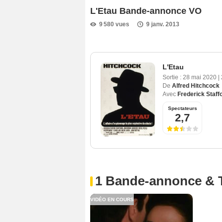
L'Etau Bande-annonce VO
9 580 vues
9 janv. 2013
L'Etau
Sortie :
28 mai 2020
|
De
Alfred Hitchcock
Avec
Frederick Staff
Spectateurs
2,7
1 Bande-annonce & 
VIDÉO EN COURS