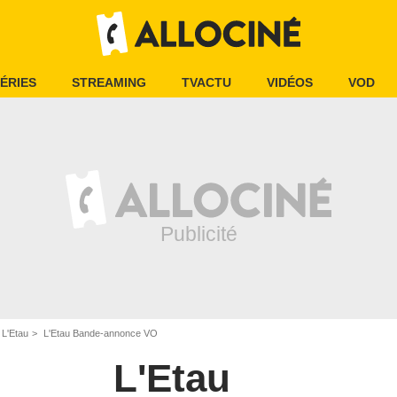
ÉRIES
STREAMING
TVACTU
VIDÉOS
VOD
L'Etau
L'Etau Bande-annonce VO
L'Etau