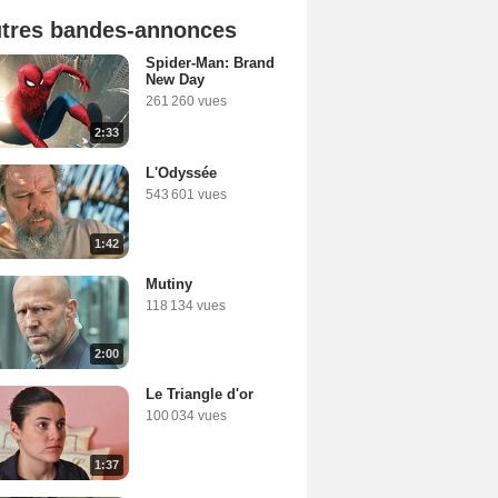
tres bandes-annonces
Spider-Man: Brand
New Day
261 260 vues
2:33
L'Odyssée
543 601 vues
1:42
Mutiny
118 134 vues
2:00
Le Triangle d'or
100 034 vues
1:37