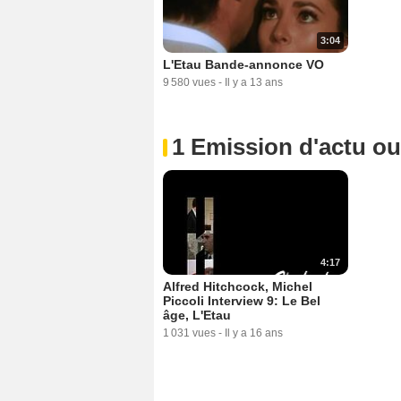
3:04
L'Etau Bande-annonce VO
9 580 vues
-
Il y a 13 ans
1 Emission d'actu o
4:17
Alfred Hitchcock, Michel
Piccoli Interview 9: Le Bel
âge, L'Etau
1 031 vues
-
Il y a 16 ans