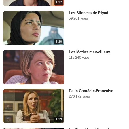
1:37
Les Silences de Riyad
59 201 vues
1:20
Les Matins merveilleux
112 240 vues
De la Comédie-Française
276 172 vues
1:29