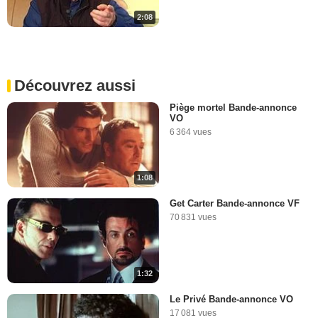
2:08
Découvrez aussi
Piège mortel Bande-annonce
VO
6 364 vues
1:08
Get Carter Bande-annonce VF
70 831 vues
1:32
Le Privé Bande-annonce VO
17 081 vues