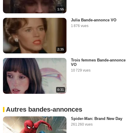
1:55
Julia Bande-annonce VO
1 876 vues
2:35
Trois femmes Bande-annonce
VO
10 729 vues
0:31
Autres bandes-annonces
Spider-Man: Brand New Day
261 260 vues