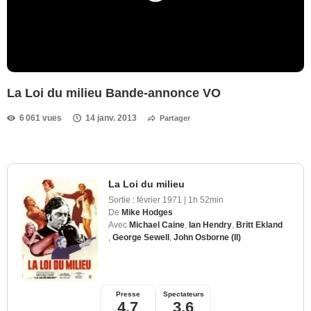
La Loi du milieu Bande-annonce VO
6 061 vues
14 janv. 2013
Partager
La Loi du milieu
Sortie :
février 1971
|
1h 52min
De
Mike Hodges
Avec
Michael Caine
,
Ian Hendry
,
Britt Ekland
,
George Sewell
,
John Osborne (II)
Presse
Spectateurs
4,7
3,6