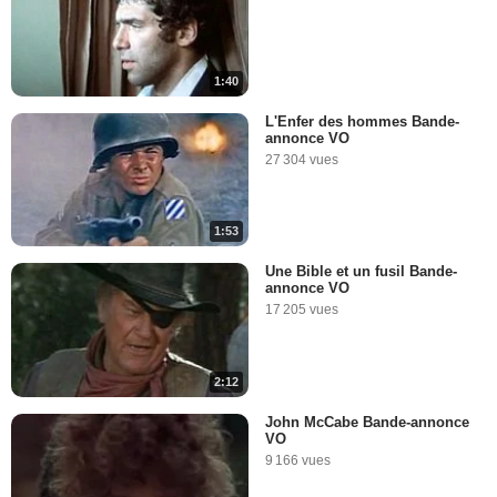
1:40
L'Enfer des hommes Bande-
annonce VO
27 304 vues
1:53
Une Bible et un fusil Bande-
annonce VO
17 205 vues
2:12
John McCabe Bande-annonce
VO
9 166 vues