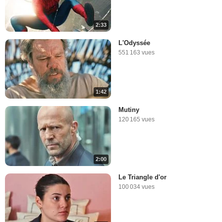
2:33
L'Odyssée
551 163 vues
1:42
Mutiny
120 165 vues
2:00
Le Triangle d'or
100 034 vues