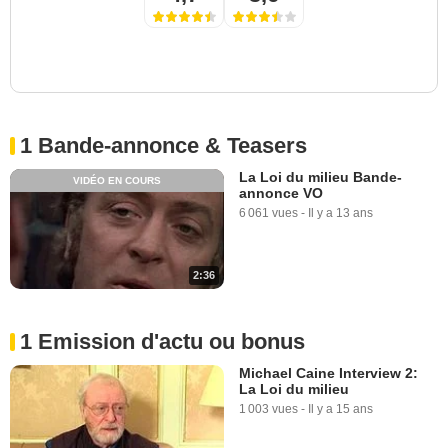
1 Bande-annonce & Teasers
La Loi du milieu Bande-
VIDÉO EN COURS
annonce VO
6 061 vues
-
Il y a 13 ans
2:36
1 Emission d'actu ou bonus
Michael Caine Interview 2:
La Loi du milieu
1 003 vues
-
Il y a 15 ans