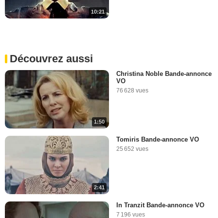
10:21
Découvrez aussi
Christina Noble Bande-annonce
VO
76 628 vues
1:50
Tomiris Bande-annonce VO
25 652 vues
2:41
In Tranzit Bande-annonce VO
7 196 vues