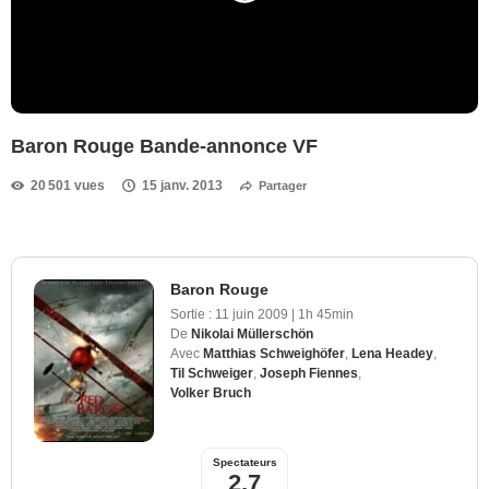
Baron Rouge Bande-annonce VF
20 501 vues
15 janv. 2013
Partager
Baron Rouge
Sortie :
11 juin 2009
|
1h 45min
De
Nikolai Müllerschön
Avec
Matthias Schweighöfer
,
Lena Headey
,
Til Schweiger
,
Joseph Fiennes
,
Volker Bruch
Spectateurs
2,7