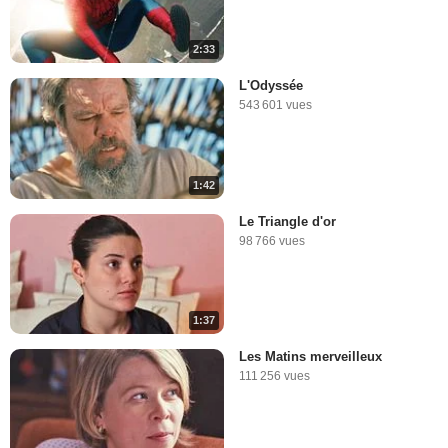
2:33
L'Odyssée
543 601 vues
1:42
Le Triangle d'or
98 766 vues
1:37
Les Matins merveilleux
111 256 vues