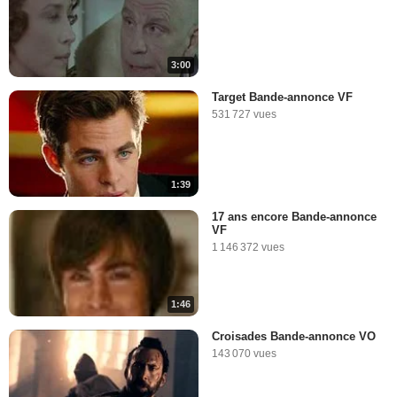
3:00
Target Bande-annonce VF
531 727 vues
1:39
17 ans encore Bande-annonce
VF
1 146 372 vues
1:46
Croisades Bande-annonce VO
143 070 vues