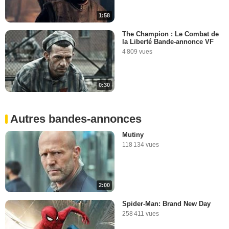
1:58
The Champion : Le Combat de
la Liberté Bande-annonce VF
4 809 vues
0:30
Autres bandes-annonces
Mutiny
118 134 vues
2:00
Spider-Man: Brand New Day
258 411 vues