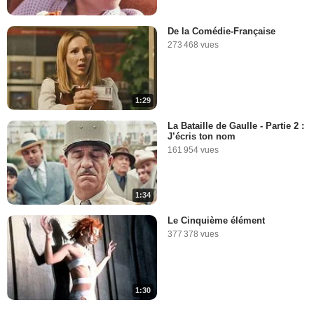
De la Comédie-Française
273 468 vues
1:29
La Bataille de Gaulle - Partie 2 :
J’écris ton nom
161 954 vues
1:34
Le Cinquième élément
377 378 vues
1:30