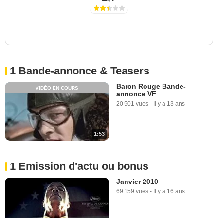
1 Bande-annonce & Teasers
Baron Rouge Bande-
VIDÉO EN COURS
annonce VF
20 501 vues
-
Il y a 13 ans
1:53
1 Emission d'actu ou bonus
Janvier 2010
69 159 vues
-
Il y a 16 ans