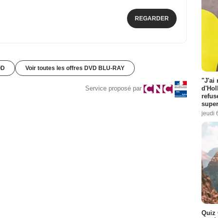
REGARDER
OD
Voir toutes les offres DVD BLU-RAY
"J'ai
d'Hol
Service proposé par
refus
super
jeudi 
Quiz 