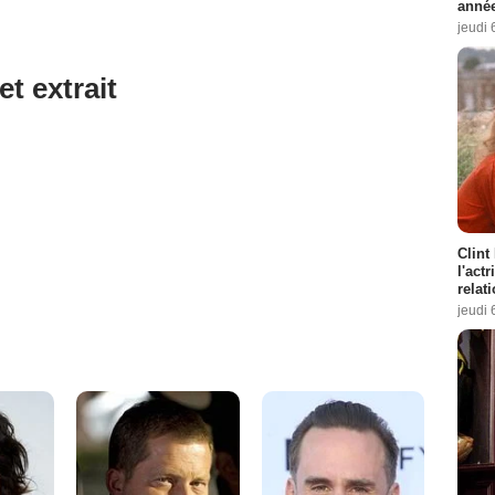
année
jeudi 
et extrait
Clint
l'act
relat
jeudi 