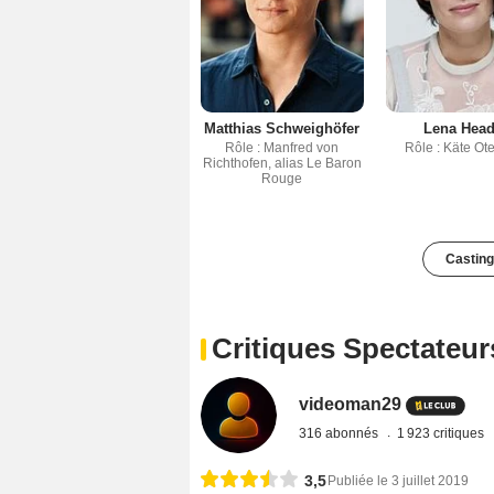
Matthias Schweighöfer
Lena Hea
Rôle : Manfred von
Rôle : Käte Ote
Richthofen, alias Le Baron
Rouge
Casting
Critiques Spectateur
videoman29
316 abonnés
1 923 critiques
3,5
Publiée le 3 juillet 2019