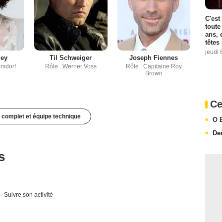
C'est
toute
ans, 
têtes
jeudi 
dey
Til Schweiger
Joseph Fiennes
rsdorf
Rôle : Werner Voss
Rôle : Capitaine Roy
Brown
Ce
 complet et équipe technique
O 
De
s
Suivre son activité