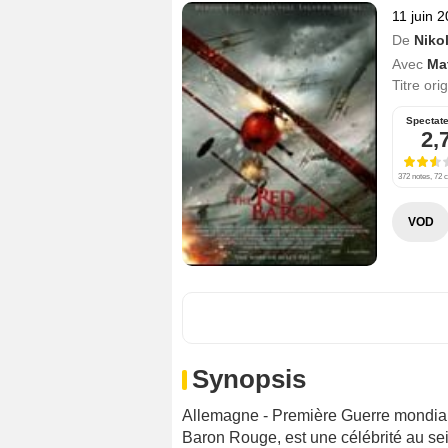
11 juin 
De
Niko
Avec
Ma
Titre ori
Spectat
2,
372 notes, 72 c
VOD
Synopsis
Allemagne - Première Guerre mondiale
Baron Rouge, est une célébrité au sei