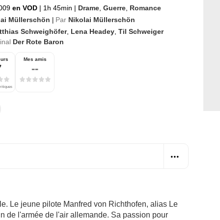
2009
en VOD
|
1h 45min
|
Drame
,
Guerre
,
Romance
lai Müllerschön
Par
Nikolai Müllerschön
|
tthias Schweighöfer
,
Lena Headey
,
Til Schweiger
ginal
Der Rote Baron
eurs
Mes amis
7
--
ritiques
. Le jeune pilote Manfred von Richthofen, alias Le
n de l'armée de l'air allemande. Sa passion pour