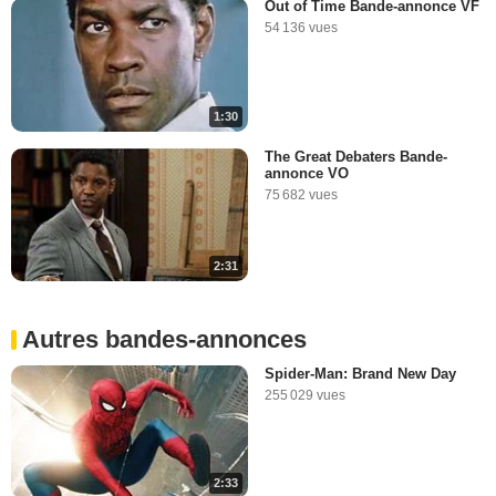
Out of Time Bande-annonce VF
54 136 vues
1:30
The Great Debaters Bande-
annonce VO
75 682 vues
2:31
Autres bandes-annonces
Spider-Man: Brand New Day
255 029 vues
2:33