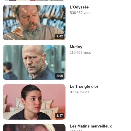
L'Odyssée
536 862 vues
1:42
Mutiny
115 752 vues
2:00
Le Triangle d'or
97 540 vues
1:37
Les Matins merveilleux