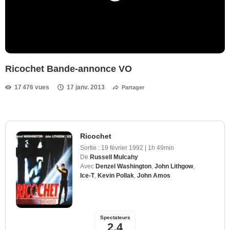
Ricochet Bande-annonce VO
17 476 vues
17 janv. 2013
Partager
Ricochet
Sortie :
19 février 1992
|
1h 49min
De
Russell Mulcahy
Avec
Denzel Washington
,
John Lithgow
,
Ice-T
,
Kevin Pollak
,
John Amos
Spectateurs
2,4