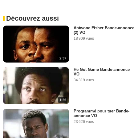
Découvrez aussi
Antwone Fisher Bande-annonce
(2) VO
18 909 vues
2:37
He Got Game Bande-annonce
VO
34 319 vues
1:56
Programmé pour tuer Bande-
annonce VO
23 626 vues