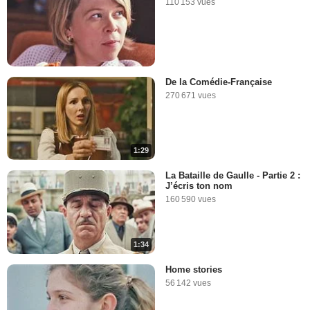
110 153 vues
De la Comédie-Française
270 671 vues
1:29
La Bataille de Gaulle - Partie 2 :
J’écris ton nom
160 590 vues
1:34
Home stories
56 142 vues