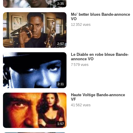
2:35
Mo' better blues Bande-annonce
VO
12 352 vues
2:57
Le Diable en robe bleue Bande-
annonce VO
7 579 vues
2:11
Haute Voltige Bande-annonce
VF
41 562 vues
1:57