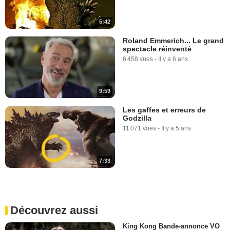
5:42
Roland Emmerich... Le grand
spectacle réinventé
6 458 vues
-
Il y a 6 ans
9:59
Les gaffes et erreurs de
Godzilla
11 071 vues
-
Il y a 5 ans
7:33
Découvrez aussi
King Kong Bande-annonce VO