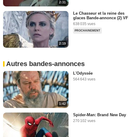
2:31
Le Chasseur et la reine des
glaces Bande-annonce (2) VF
638 035 vues
PROCHAINEMENT
2:19
Autres bandes-annonces
L'Odyssée
564 643 vues
1:42
Spider-Man: Brand New Day
270 102 vues