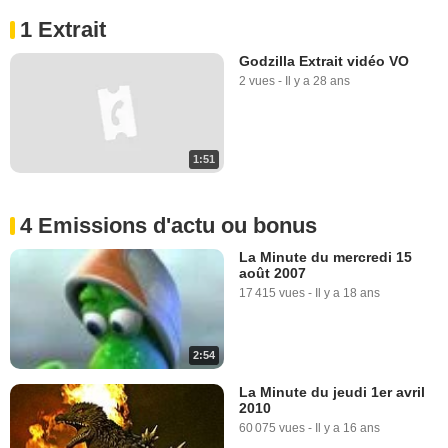
1 Extrait
Godzilla Extrait vidéo VO
2 vues
-
Il y a 28 ans
1:51
4 Emissions d'actu ou bonus
La Minute du mercredi 15
août 2007
17 415 vues
-
Il y a 18 ans
2:54
La Minute du jeudi 1er avril
2010
60 075 vues
-
Il y a 16 ans