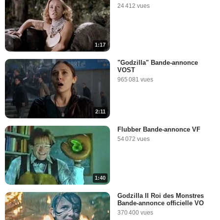
24 412 vues
1:17
"Godzilla" Bande-annonce
VOST
965 081 vues
2:11
Flubber Bande-annonce VF
54 072 vues
1:40
Godzilla II Roi des Monstres
Bande-annonce officielle VO
370 400 vues