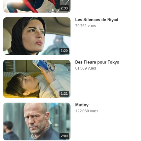
2:33
Les Silences de Riyad
79 751 vues
1:20
Des Fleurs pour Tokyo
61 509 vues
1:21
Mutiny
122 060 vues
2:00