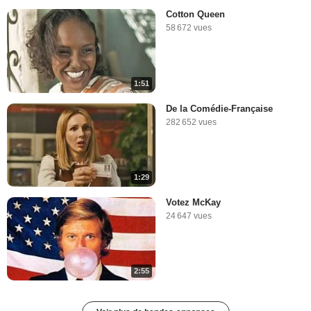
Cotton Queen
58 672 vues
1:51
De la Comédie-Française
282 652 vues
1:29
Votez McKay
24 647 vues
2:55