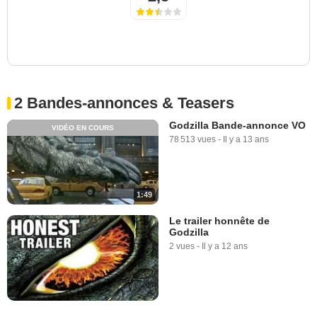
2 Bandes-annonces & Teasers
Godzilla Bande-annonce VO
VIDÉO EN COURS
78 513 vues
-
Il y a 13 ans
1:49
Le trailer honnête de
Godzilla
2 vues
-
Il y a 12 ans