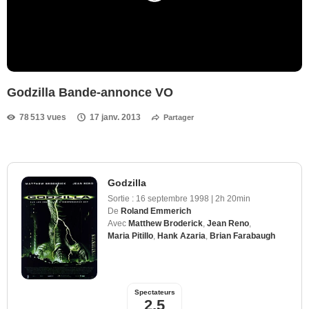
Godzilla Bande-annonce VO
78 513 vues
17 janv. 2013
Partager
Godzilla
Sortie :
16 septembre 1998
|
2h 20min
De
Roland Emmerich
Avec
Matthew Broderick
,
Jean Reno
,
Maria Pitillo
,
Hank Azaria
,
Brian Farabaugh
Spectateurs
2,5