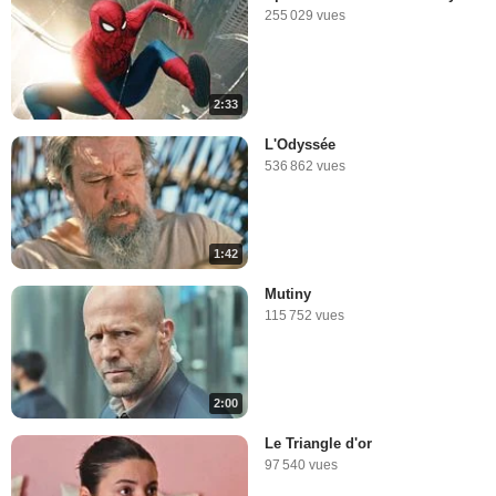
255 029 vues
2:33
L'Odyssée
536 862 vues
1:42
Mutiny
115 752 vues
2:00
Le Triangle d'or
97 540 vues