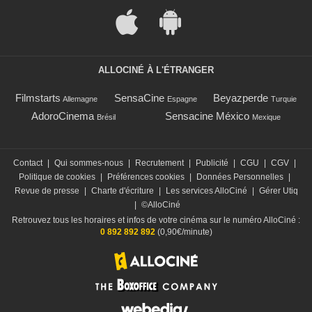
ALLOCINÉ À L'ÉTRANGER
Filmstarts
SensaCine
Beyazperde
Allemagne
Espagne
Turquie
AdoroCinema
Sensacine México
Brésil
Mexique
Contact
|
Qui sommes-nous
|
Recrutement
|
Publicité
|
CGU
|
CGV
|
Politique de cookies
|
Préférences cookies
|
Données Personnelles
|
Revue de presse
|
Charte d'écriture
|
Les services AlloCiné
|
Gérer Utiq
|
©AlloCiné
Retrouvez tous les horaires et infos de votre cinéma sur le numéro AlloCiné :
0 892 892 892
(0,90€/minute)