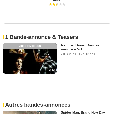
1 Bande-annonce & Teasers
Rancho Bravo Bande-
VIDÉO EN COURS
annonce VO
2 094 vues
-
Il y a 13 ans
2:12
Autres bandes-annonces
Spider-Man: Brand New Day