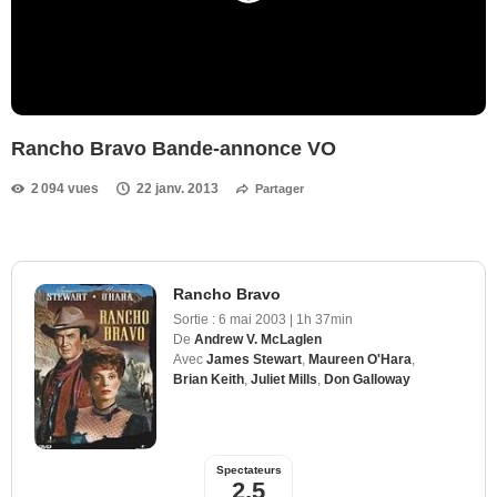
Rancho Bravo Bande-annonce VO
2 094 vues
22 janv. 2013
Partager
Rancho Bravo
Sortie :
6 mai 2003
|
1h 37min
De
Andrew V. McLaglen
Avec
James Stewart
,
Maureen O'Hara
,
Brian Keith
,
Juliet Mills
,
Don Galloway
Spectateurs
2,5