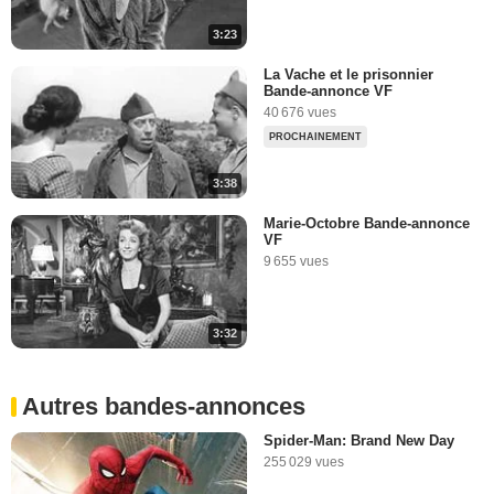
3:23
La Vache et le prisonnier
Bande-annonce VF
40 676 vues
PROCHAINEMENT
3:38
Marie-Octobre Bande-annonce
VF
9 655 vues
3:32
Autres bandes-annonces
Spider-Man: Brand New Day
255 029 vues