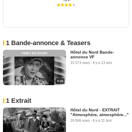
1 Bande-annonce & Teasers
Hôtel du Nord Bande-
VIDÉO EN COURS
annonce VF
31 573 vues
-
Il y a 13 ans
4:26
1 Extrait
Hôtel du Nord - EXTRAIT
"Atmosphère, atmosphère..."
26 566 vues
-
Il y a 11 ans