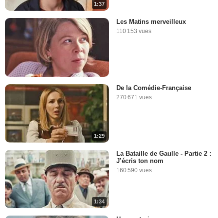
1:37
Les Matins merveilleux
110 153 vues
De la Comédie-Française
270 671 vues
1:29
La Bataille de Gaulle - Partie 2 :
J’écris ton nom
160 590 vues
1:34