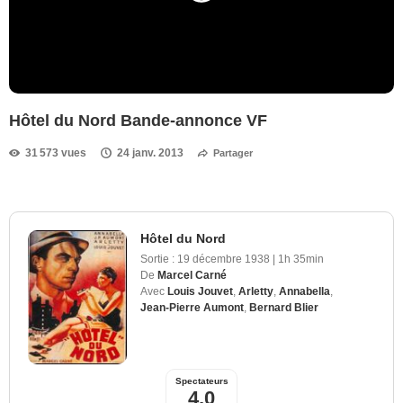
Hôtel du Nord Bande-annonce VF
31 573 vues
24 janv. 2013
Partager
Hôtel du Nord
Sortie :
19 décembre 1938
|
1h 35min
De
Marcel Carné
Avec
Louis Jouvet
,
Arletty
,
Annabella
,
Jean-Pierre Aumont
,
Bernard Blier
Spectateurs
4,0