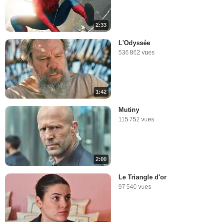
2:33
L'Odyssée
536 862 vues
1:42
Mutiny
115 752 vues
2:00
Le Triangle d'or
97 540 vues