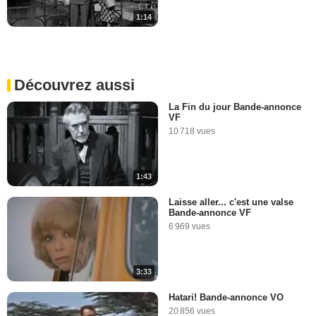
1:14
Découvrez aussi
La Fin du jour Bande-annonce
VF
10 718 vues
1:43
Laisse aller... c'est une valse
Bande-annonce VF
6 969 vues
3:33
Hatari! Bande-annonce VO
20 856 vues