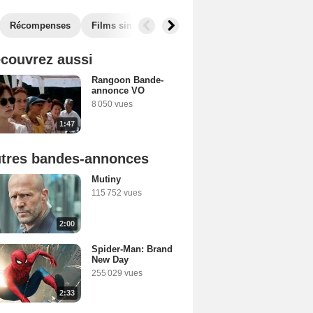
Récompenses
Films similaires
couvrez aussi
Rangoon Bande-
annonce VO
8 050 vues
1:47
tres bandes-annonces
Mutiny
115 752 vues
2:00
Spider-Man: Brand
New Day
255 029 vues
2:33