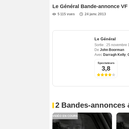
Le Général Bande-annonce VF
5 115 vues
24 janv. 2013
Le Général
Sortie :
25 novembre
De
John Boorman
Avec
Darragh Kelly
,
Spectateurs
3,8
2 Bandes-annonces 
VIDÉO EN COURS