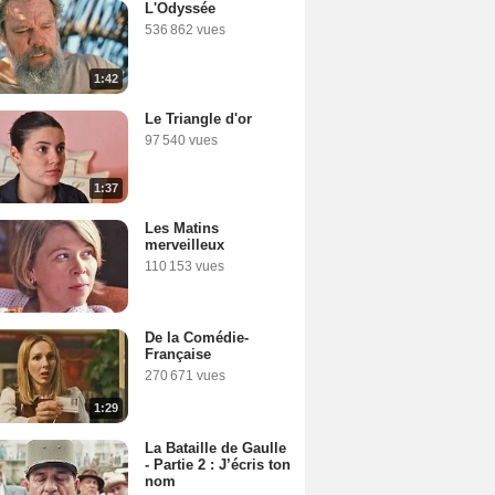
L'Odyssée
536 862 vues
1:42
Le Triangle d'or
97 540 vues
1:37
Les Matins
merveilleux
110 153 vues
De la Comédie-
Française
270 671 vues
1:29
La Bataille de Gaulle
- Partie 2 : J’écris ton
nom