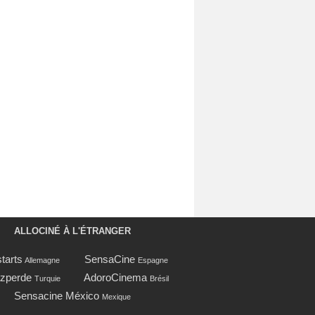
ALLOCINÉ À L'ÉTRANGER
tarts
SensaCine
Allemagne
Espagne
zperde
AdoroCinema
Turquie
Brésil
Sensacine México
Mexique