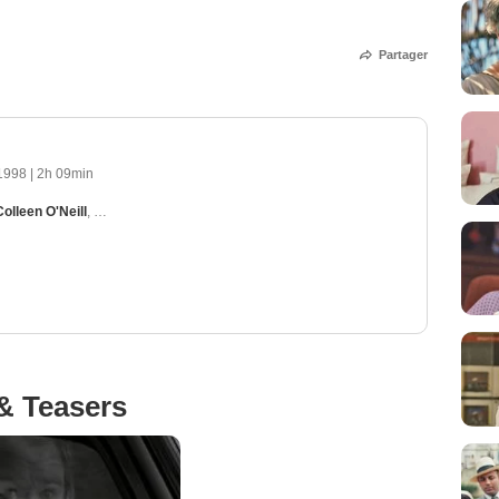
Partager
 1998
|
2h 09min
Colleen O'Neill
,
Pat Laffan
,
Ned Dennehy
,
Jim Sheridan
& Teasers