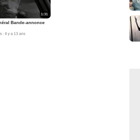
1:31
néral Bande-annonce
s
-
Il y a 13 ans