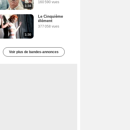
160 590 vues
1:34
Le Cinquième
élément
377 058 vues
1:30
Voir plus de bandes-annonces